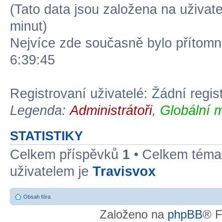
(Tato data jsou založena na uživatel
minut)
Nejvíce zde současně bylo přítom
6:39:45
Registrovaní uživatelé: Žádní regis
Legenda:
Administrátoři
,
Globální 
STATISTIKY
Celkem příspěvků
1
• Celkem tém
uživatelem je
Travisvox
Obsah fóra
Založeno na
phpBB
® F