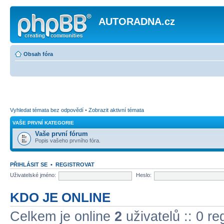
AUTORADNA.cz
Obsah fóra
Vyhledat témata bez odpovědí
•
Zobrazit aktivní témata
VAŠE PRVNÍ KATEGORIE
Vaše první fórum
Popis vašeho prvního fóra.
PŘIHLÁSIT SE
•
REGISTROVAT
Uživatelské jméno:
Heslo:
KDO JE ONLINE
Celkem je online
2
uživatelů :: 0 r