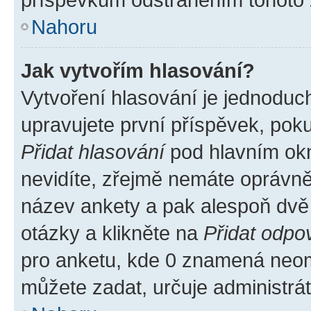
Nahoru
Jak vytvořím hlasování?
Vytvoření hlasování je jednoduc
upravujete první příspěvek, poku
Přidat hlasování
pod hlavním okn
nevidíte, zřejmě nemáte oprávněn
název ankety a pak alespoň dvě
otázky a klikněte na
Přidat odpo
pro anketu, kde 0 znamená neom
můžete zadat, určuje administrá