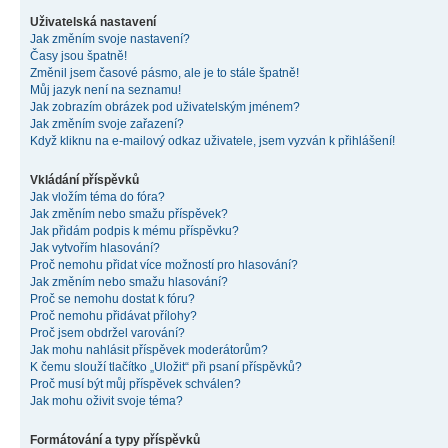
Uživatelská nastavení
Jak změním svoje nastavení?
Časy jsou špatně!
Změnil jsem časové pásmo, ale je to stále špatně!
Můj jazyk není na seznamu!
Jak zobrazím obrázek pod uživatelským jménem?
Jak změním svoje zařazení?
Když kliknu na e-mailový odkaz uživatele, jsem vyzván k přihlášení!
Vkládání příspěvků
Jak vložím téma do fóra?
Jak změním nebo smažu příspěvek?
Jak přidám podpis k mému příspěvku?
Jak vytvořím hlasování?
Proč nemohu přidat více možností pro hlasování?
Jak změním nebo smažu hlasování?
Proč se nemohu dostat k fóru?
Proč nemohu přidávat přílohy?
Proč jsem obdržel varování?
Jak mohu nahlásit příspěvek moderátorům?
K čemu slouží tlačítko „Uložit“ při psaní příspěvků?
Proč musí být můj příspěvek schválen?
Jak mohu oživit svoje téma?
Formátování a typy příspěvků