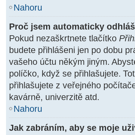
Nahoru
Proč jsem automaticky odhlá
Pokud nezaškrtnete tlačítko
Přih
budete přihlášeni jen po dobu pr
vašeho účtu někým jiným. Abyste 
políčko, když se přihlašujete. 
přihlašujete z veřejného počítač
kavárně, univerzitě atd.
Nahoru
Jak zabráním, aby se moje už