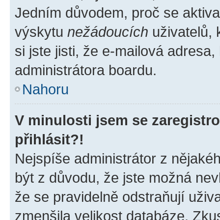
Jedním důvodem, proč se aktiva
výskytu
nežádoucích
uživatelů, 
si jste jisti, že e-mailová adresa,
administrátora boardu.
Nahoru
V minulosti jsem se zaregist
přihlásit?!
Nejspíše administrátor z nějaké
být z důvodu, že jste možná nevl
že se pravidelně odstraňují uživa
zmenšila velikost databáze. Zkus