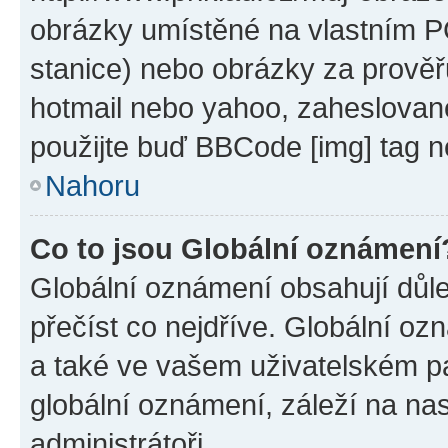
obrázky umístěné na vlastním PC
stanice) nebo obrázky za prověř
hotmail nebo yahoo, zaheslovan
použijte buď BBCode [img] tag n
Nahoru
Co to jsou Globální oznámení
Globální oznámení obsahují důlež
přečíst co nejdříve. Globální o
a také ve vašem uživatelském pan
globální oznámení, záleží na na
administrátoři.