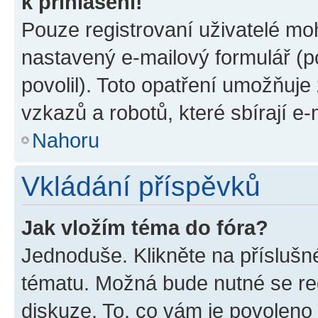
k přihlášení!
Pouze registrovaní uživatelé moh
nastavený e-mailový formulář (p
povolil). Toto opatření umožňuj
vzkazů a robotů, které sbírají e
Nahoru
Vkládání příspěvků
Jak vložím téma do fóra?
Jednoduše. Klikněte na příslušn
tématu. Možná bude nutné se reg
diskuze. To, co vám je povoleno