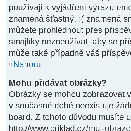
používají k vyjádření výrazu emo
znamená šťastný, :( znamená sm
můžete prohlédnout přes příspěv
smajlíky nezneužívat, aby se př
může také případně váš příspěv
Nahoru
Mohu přidávat obrázky?
Obrázky se mohou zobrazovat ve
v současné době neexistuje žád
board. Z tohoto důvodu musíte u
http://www.priklad.cz/muj-obraz