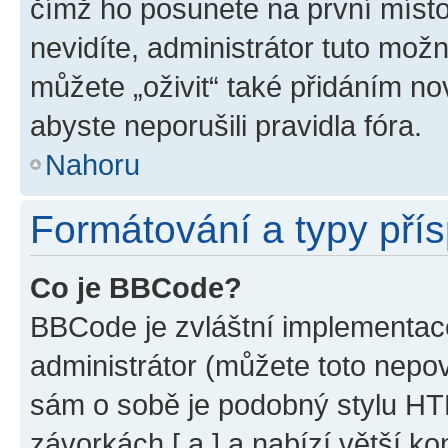
čímž ho posunete na první místo
nevidíte, administrátor tuto mo
můžete „oživit“ také přidáním no
abyste neporušili pravidla fóra.
Nahoru
Formátování a typy pří
Co je BBCode?
BBCode je zvláštní implementac
administrátor (můžete toto nepov
sám o sobě je podobný stylu HT
závorkách [ a ] a nabízí větší ko