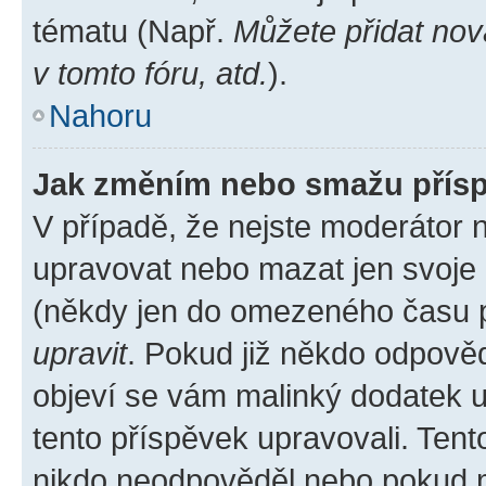
tématu (Např.
Můžete přidat nov
v tomto fóru, atd.
).
Nahoru
Jak změním nebo smažu přís
V případě, že nejste moderátor 
upravovat nebo mazat jen svoje 
(někdy jen do omezeného času po
upravit
. Pokud již někdo odpověd
objeví se vám malinký dodatek u 
tento příspěvek upravovali. Ten
nikdo neodpověděl nebo pokud mo