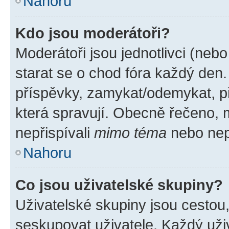
Nahoru
Kdo jsou moderátoři?
Moderátoři jsou jednotlivci (nebo 
starat se o chod fóra každý den
příspěvky, zamykat/odemykat, p
která spravují. Obecně řečeno, m
nepřispívali
mimo téma
nebo nepř
Nahoru
Co jsou uživatelské skupiny?
Uživatelské skupiny jsou cestou
seskupovat uživatele. Každý uživ