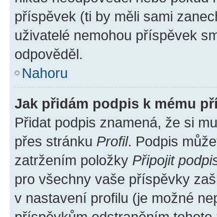
příspěvek (ti by měli sami zanec
uživatelé nemohou příspěvek sma
odpověděl.
Nahoru
Jak přidám podpis k mému př
Přidat podpis znamená, že si mus
přes stránku
Profil
. Podpis může
zatržením položky
Připojit podpi
pro všechny vaše příspěvky zašk
v nastavení profilu (je možné n
příspěvkům odstraněním tohoto z