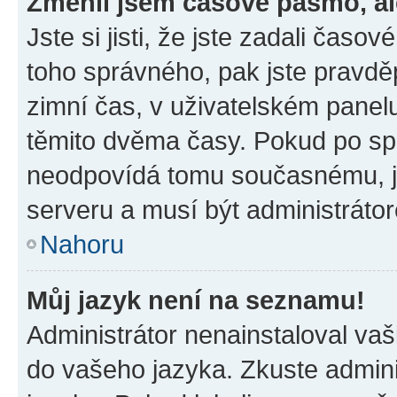
Změnil jsem časové pásmo, ale
Jste si jisti, že jste zadali časo
toho správného, pak jste pravdě
zimní čas, v uživatelském pane
těmito dvěma časy. Pokud po s
neodpovídá tomu současnému, j
serveru a musí být administráto
Nahoru
Můj jazyk není na seznamu!
Administrátor nenainstaloval vaši
do vašeho jazyka. Zkuste admini