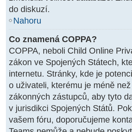
do diskuzí.
Nahoru
Co znamená COPPA?
COPPA, neboli Child Online Priva
zákon ve Spojených Státech, kte
internetu. Stránky, kde je poten
o uživateli, kterému je méně než
zákonných zástupců, aby tyto dat
v jurisdikci Spojených Států. Pokud 
vašem fóru, doporučujeme kont
Teams nemůže a nebude poskyto