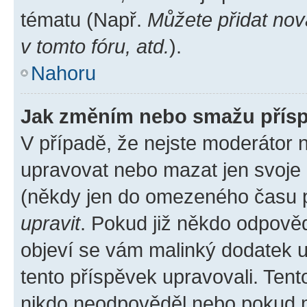
tématu (Např.
Můžete přidat nov
v tomto fóru, atd.
).
Nahoru
Jak změním nebo smažu přís
V případě, že nejste moderátor 
upravovat nebo mazat jen svoje 
(někdy jen do omezeného času po
upravit
. Pokud již někdo odpověd
objeví se vám malinký dodatek u 
tento příspěvek upravovali. Ten
nikdo neodpověděl nebo pokud mo