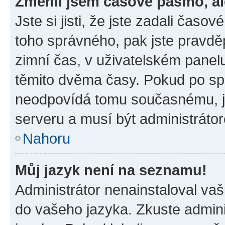
Změnil jsem časové pásmo, ale
Jste si jisti, že jste zadali časo
toho správného, pak jste pravdě
zimní čas, v uživatelském pane
těmito dvěma časy. Pokud po s
neodpovídá tomu současnému, j
serveru a musí být administráto
Nahoru
Můj jazyk není na seznamu!
Administrátor nenainstaloval vaši
do vašeho jazyka. Zkuste admini