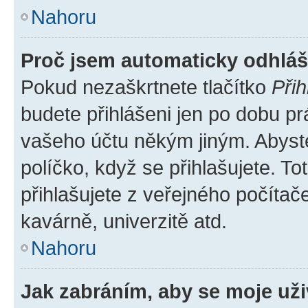
Nahoru
Proč jsem automaticky odhlá
Pokud nezaškrtnete tlačítko
Přih
budete přihlášeni jen po dobu pr
vašeho účtu někým jiným. Abyste 
políčko, když se přihlašujete. 
přihlašujete z veřejného počítač
kavárně, univerzitě atd.
Nahoru
Jak zabráním, aby se moje už