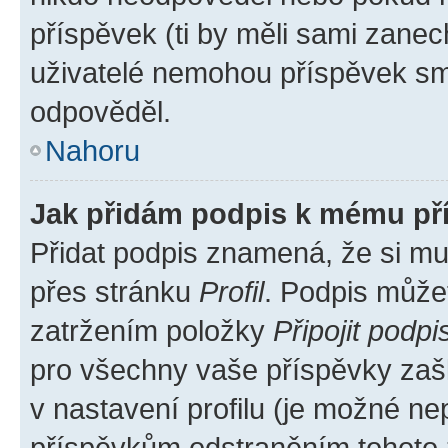
příspěvek (ti by měli sami zanec
uživatelé nemohou příspěvek sma
odpověděl.
Nahoru
Jak přidám podpis k mému př
Přidat podpis znamená, že si mus
přes stránku
Profil
. Podpis může
zatržením položky
Připojit podpi
pro všechny vaše příspěvky zašk
v nastavení profilu (je možné n
příspěvkům odstraněním tohoto z