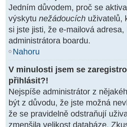
Jedním důvodem, proč se aktiva
výskytu
nežádoucích
uživatelů, 
si jste jisti, že e-mailová adresa,
administrátora boardu.
Nahoru
V minulosti jsem se zaregist
přihlásit?!
Nejspíše administrátor z nějaké
být z důvodu, že jste možná nevl
že se pravidelně odstraňují uživa
zmenšila velikost databáze. Zkus