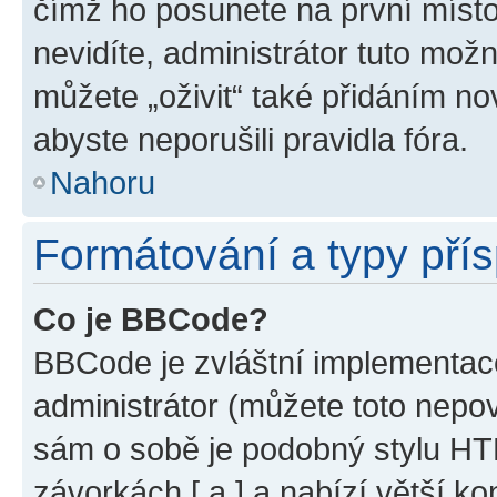
čímž ho posunete na první místo
nevidíte, administrátor tuto mo
můžete „oživit“ také přidáním no
abyste neporušili pravidla fóra.
Nahoru
Formátování a typy pří
Co je BBCode?
BBCode je zvláštní implementac
administrátor (můžete toto nepov
sám o sobě je podobný stylu HT
závorkách [ a ] a nabízí větší ko