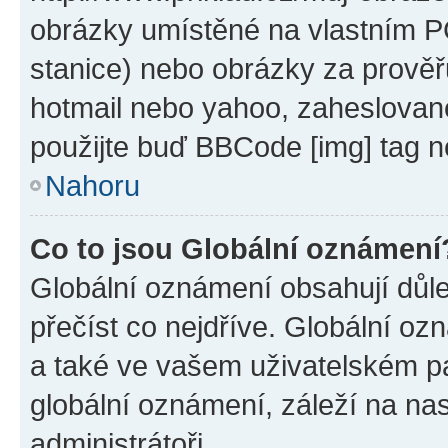
obrázky umístěné na vlastním PC
stanice) nebo obrázky za prověř
hotmail nebo yahoo, zaheslovan
použijte buď BBCode [img] tag n
Nahoru
Co to jsou Globální oznámení
Globální oznámení obsahují důlež
přečíst co nejdříve. Globální o
a také ve vašem uživatelském pan
globální oznámení, záleží na na
administrátoři.