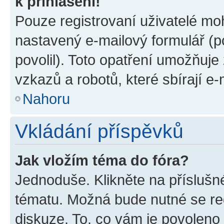
k přihlášení!
Pouze registrovaní uživatelé moh
nastavený e-mailový formulář (p
povolil). Toto opatření umožňuj
vzkazů a robotů, které sbírají e
Nahoru
Vkládání příspěvků
Jak vložím téma do fóra?
Jednoduše. Klikněte na příslušn
tématu. Možná bude nutné se reg
diskuze. To, co vám je povoleno