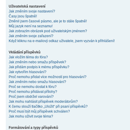
Uživatelská nastavení
Jak změním svoje nastavení?
Časy jsou špatně!
Změnil jsem časové pásmo, ale je to stále špatně!
Můj jazyk není na seznamu!
Jak zobrazím obrázek pod uživatelským jménem?
Jak změním svoje zařazení?
Když kliknu na e-mailový odkaz uživatele, jsem vyzván k přihlášení!
Vkládání příspěvků
Jak vložím téma do fóra?
Jak změním nebo smažu příspěvek?
Jak přidám podpis k mému příspěvku?
Jak vytvořím hlasování?
Proč nemohu přidat více možností pro hlasování?
Jak změním nebo smažu hlasování?
Proč se nemohu dostat k fóru?
Proč nemohu přidávat přílohy?
Proč jsem obdržel varování?
Jak mohu nahlásit příspěvek moderátorům?
K čemu slouží tlačítko „Uložit“ při psaní příspěvků?
Proč musí být můj příspěvek schválen?
Jak mohu oživit svoje téma?
Formátování a typy příspěvků