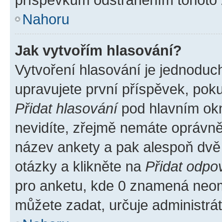
Nahoru
Jak vytvořím hlasování?
Vytvoření hlasování je jednoduc
upravujete první příspěvek, poku
Přidat hlasování
pod hlavním okn
nevidíte, zřejmě nemáte oprávněn
název ankety a pak alespoň dvě
otázky a klikněte na
Přidat odpo
pro anketu, kde 0 znamená neom
můžete zadat, určuje administrá