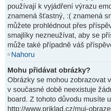
používají k vyjádření výrazu emo
znamená šťastný, :( znamená sm
můžete prohlédnout přes příspěv
smajlíky nezneužívat, aby se př
může také případně váš příspěv
Nahoru
Mohu přidávat obrázky?
Obrázky se mohou zobrazovat ve
v současné době neexistuje žád
board. Z tohoto důvodu musíte u
http://www.priklad.cz/muj-obraz