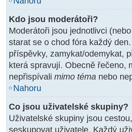
Nahoru
Kdo jsou moderátoři?
Moderátoři jsou jednotlivci (nebo 
starat se o chod fóra každý den
příspěvky, zamykat/odemykat, p
která spravují. Obecně řečeno, m
nepřispívali
mimo téma
nebo nepř
Nahoru
Co jsou uživatelské skupiny?
Uživatelské skupiny jsou cestou
seskupovat uživatele. Každý uživ