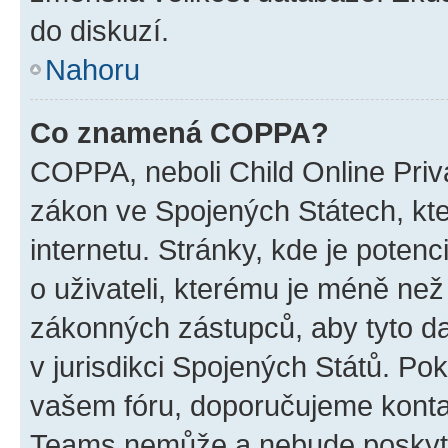
do diskuzí.
Nahoru
Co znamená COPPA?
COPPA, neboli Child Online Priva
zákon ve Spojených Státech, kte
internetu. Stránky, kde je poten
o uživateli, kterému je méně než
zákonných zástupců, aby tyto dat
v jurisdikci Spojených Států. Pokud 
vašem fóru, doporučujeme kont
Teams nemůže a nebude poskyto