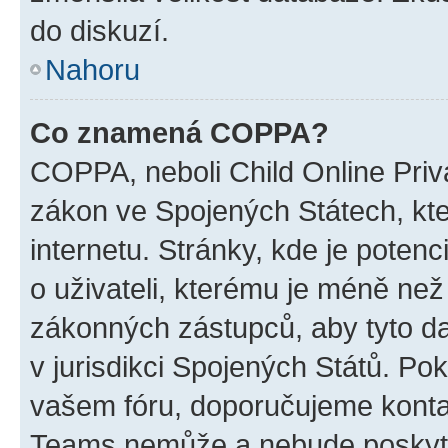
do diskuzí.
Nahoru
Co znamená COPPA?
COPPA, neboli Child Online Priva
zákon ve Spojených Státech, kte
internetu. Stránky, kde je poten
o uživateli, kterému je méně než
zákonných zástupců, aby tyto dat
v jurisdikci Spojených Států. Pokud 
vašem fóru, doporučujeme kont
Teams nemůže a nebude poskyto