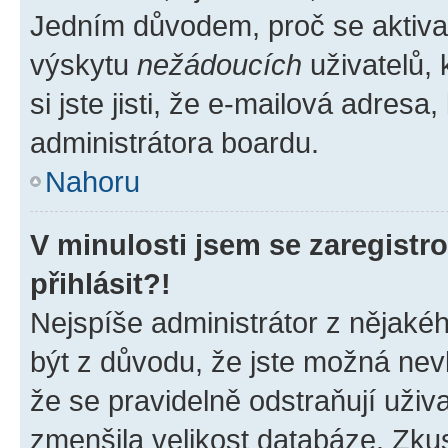
Jedním důvodem, proč se aktiva
výskytu
nežádoucích
uživatelů, 
si jste jisti, že e-mailová adresa,
administrátora boardu.
Nahoru
V minulosti jsem se zaregist
přihlásit?!
Nejspíše administrátor z nějaké
být z důvodu, že jste možná nevl
že se pravidelně odstraňují uživa
zmenšila velikost databáze. Zkus