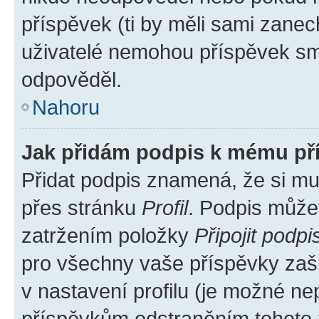
příspěvek (ti by měli sami zanec
uživatelé nemohou příspěvek sma
odpověděl.
Nahoru
Jak přidám podpis k mému př
Přidat podpis znamená, že si mus
přes stránku
Profil
. Podpis může
zatržením položky
Připojit podpi
pro všechny vaše příspěvky zašk
v nastavení profilu (je možné n
příspěvkům odstraněním tohoto z