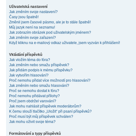
Uživatelská nastavení
Jak změním svoje nastavení?
Časy jsou špatně!
Změnil jsem časové pásmo, ale je to stále špatně!
Můj jazyk není na seznamu!
Jak zobrazím obrázek pod uživatelským jménem?
Jak změním svoje zařazení?
Když kliknu na e-mailový odkaz uživatele, jsem vyzván k přihlášení!
Vkládání příspěvků
Jak vložím téma do fóra?
Jak změním nebo smažu příspěvek?
Jak přidám podpis k mému příspěvku?
Jak vytvořím hlasování?
Proč nemohu přidat více možností pro hlasování?
Jak změním nebo smažu hlasování?
Proč se nemohu dostat k fóru?
Proč nemohu přidávat přílohy?
Proč jsem obdržel varování?
Jak mohu nahlásit příspěvek moderátorům?
K čemu slouží tlačítko „Uložit“ při psaní příspěvků?
Proč musí být můj příspěvek schválen?
Jak mohu oživit svoje téma?
Formátování a typy příspěvků