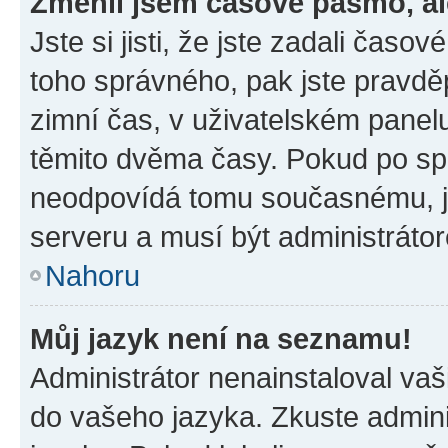
Změnil jsem časové pásmo, ale
Jste si jisti, že jste zadali časo
toho správného, pak jste pravdě
zimní čas, v uživatelském pane
těmito dvěma časy. Pokud po s
neodpovídá tomu současnému, j
serveru a musí být administráto
Nahoru
Můj jazyk není na seznamu!
Administrátor nenainstaloval vaši
do vašeho jazyka. Zkuste admini