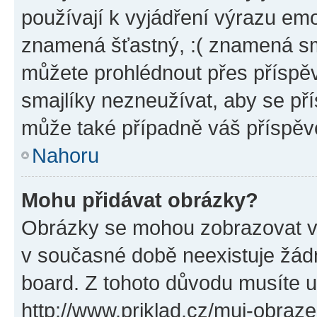
používají k vyjádření výrazu emo
znamená šťastný, :( znamená sm
můžete prohlédnout přes příspěv
smajlíky nezneužívat, aby se př
může také případně váš příspěv
Nahoru
Mohu přidávat obrázky?
Obrázky se mohou zobrazovat ve
v současné době neexistuje žád
board. Z tohoto důvodu musíte u
http://www.priklad.cz/muj-obraz