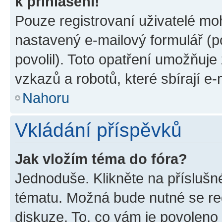
k přihlášení!
Pouze registrovaní uživatelé moh
nastavený e-mailový formulář (p
povolil). Toto opatření umožňuj
vzkazů a robotů, které sbírají e
Nahoru
Vkládání příspěvků
Jak vložím téma do fóra?
Jednoduše. Klikněte na příslušn
tématu. Možná bude nutné se reg
diskuze. To, co vám je povoleno