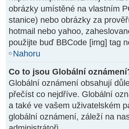
obrázky umístěné na vlastním PC
stanice) nebo obrázky za prověř
hotmail nebo yahoo, zaheslovan
použijte buď BBCode [img] tag n
Nahoru
Co to jsou Globální oznámení
Globální oznámení obsahují důlež
přečíst co nejdříve. Globální o
a také ve vašem uživatelském pan
globální oznámení, záleží na na
administrátoři.