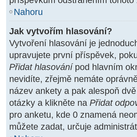
Nahoru
Jak vytvořím hlasování?
Vytvoření hlasování je jednoduc
upravujete první příspěvek, poku
Přidat hlasování
pod hlavním okn
nevidíte, zřejmě nemáte oprávněn
název ankety a pak alespoň dvě
otázky a klikněte na
Přidat odpo
pro anketu, kde 0 znamená neom
můžete zadat, určuje administrá