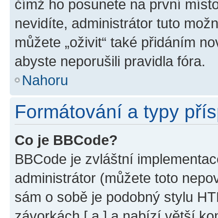
čímž ho posunete na první místo
nevidíte, administrátor tuto mo
můžete „oživit“ také přidáním no
abyste neporušili pravidla fóra.
Nahoru
Formátování a typy pří
Co je BBCode?
BBCode je zvláštní implementac
administrátor (můžete toto nepov
sám o sobě je podobný stylu HT
závorkách [ a ] a nabízí větší ko