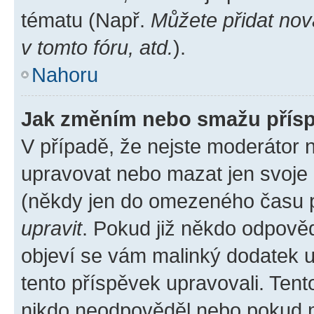
tématu (Např.
Můžete přidat nov
v tomto fóru, atd.
).
Nahoru
Jak změním nebo smažu přís
V případě, že nejste moderátor 
upravovat nebo mazat jen svoje 
(někdy jen do omezeného času po
upravit
. Pokud již někdo odpověd
objeví se vám malinký dodatek u 
tento příspěvek upravovali. Ten
nikdo neodpověděl nebo pokud mo