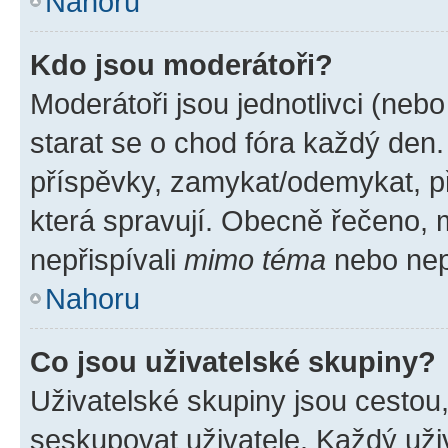
Nahoru
Kdo jsou moderátoři?
Moderátoři jsou jednotlivci (nebo 
starat se o chod fóra každý den
příspěvky, zamykat/odemykat, p
která spravují. Obecně řečeno, m
nepřispívali
mimo téma
nebo nepř
Nahoru
Co jsou uživatelské skupiny?
Uživatelské skupiny jsou cestou
seskupovat uživatele. Každý uživ