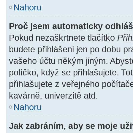
Nahoru
Proč jsem automaticky odhlá
Pokud nezaškrtnete tlačítko
Přih
budete přihlášeni jen po dobu pr
vašeho účtu někým jiným. Abyste 
políčko, když se přihlašujete. 
přihlašujete z veřejného počítač
kavárně, univerzitě atd.
Nahoru
Jak zabráním, aby se moje už