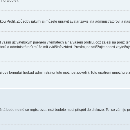
 fóra dole).
u Profil. Způsoby jakými si můžete upravit avatar závisí na administrátorovi a na
 vaším uživatelským jménem v tématech a na vašem profilu, což záleží na použitém
rátorů a administrátorů může mít zvláštní vzhled. Prosím, nezatěžujte board zbytečn
lový formulář (pokud administrátor tuto možnost povolil). Toto opatření umožňuje 
žná bude nutné se registrovat, než budete moci přispět do diskuze. To, co vám je 