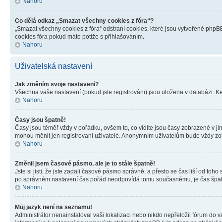
Nahoru
Co dělá odkaz „Smazat všechny cookies z fóra“?
„Smazat všechny cookies z fóra“ odstraní cookies, které jsou vytvořené phpBB
cookies fóra pokud máte potíže s přihlašováním.
Nahoru
Uživatelská nastavení
Jak změním svoje nastavení?
Všechna vaše nastavení (pokud jste registrováni) jsou uložena v databázi. K
Nahoru
Časy jsou špatně!
Časy jsou téměř vždy v pořádku, ovšem to, co vidíte jsou časy zobrazené v j
mohou měnit jen registrovaní uživatelé. Anonymním uživatelům bude vždy zo
Nahoru
Změnil jsem časové pásmo, ale je to stále špatně!
Jste si jisti, že jste zadali časové pásmo správně, a přesto se čas liší od 
po správném nastavení čas pořád neodpovídá tomu současnému, je čas špatn
Nahoru
Můj jazyk není na seznamu!
Administrátor nenainstaloval vaši lokalizaci nebo nikdo nepřeložil fórum do 