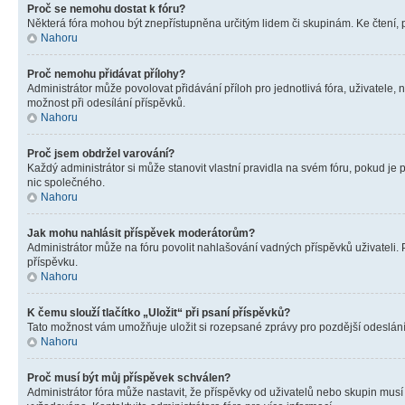
Proč se nemohu dostat k fóru?
Některá fóra mohou být znepřístupněna určitým lidem či skupinám. Ke čtení, pro
Nahoru
Proč nemohu přidávat přílohy?
Administrátor může povolovat přidávání příloh pro jednotlivá fóra, uživatele
možnost při odesílání příspěvků.
Nahoru
Proč jsem obdržel varování?
Každý administrátor si může stanovit vlastní pravidla na svém fóru, pokud j
nic společného.
Nahoru
Jak mohu nahlásit příspěvek moderátorům?
Administrátor může na fóru povolit nahlašování vadných příspěvků uživateli.
příspěvku.
Nahoru
K čemu slouží tlačítko „Uložit“ při psaní příspěvků?
Tato možnost vám umožňuje uložit si rozepsané zprávy pro pozdější odeslání. 
Nahoru
Proč musí být můj příspěvek schválen?
Administrátor fóra může nastavit, že příspěvky od uživatelů nebo skupin musí