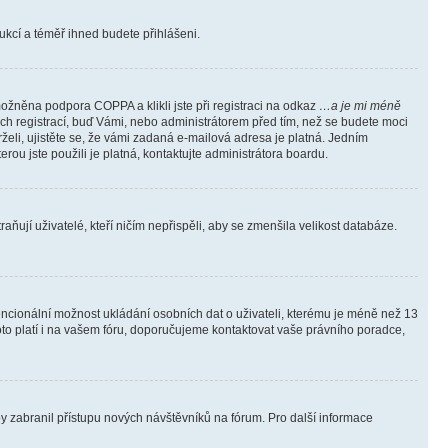
trukcí a téměř ihned budete přihlášeni.
ožněna podpora COPPA a klikli jste při registraci na odkaz
…a je mi méně
ých registrací, buď Vámi, nebo administrátorem před tím, než se budete moci
rželi, ujistěte se, že vámi zadaná e-mailová adresa je platná. Jedním
terou jste použili je platná, kontaktujte administrátora boardu.
ňují uživatelé, kteří ničím nepřispěli, aby se zmenšila velikost databáze.
tencionální možnost ukládání osobních dat o uživateli, kterému je méně než 13
i toto platí i na vašem fóru, doporučujeme kontaktovat vaše právního poradce,
aby zabranil přístupu nových návštěvníků na fórum. Pro další informace