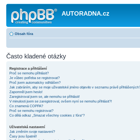
AUTORADNA.cz
Obsah fóra
Často kladené otázky
Registrace a přihlášení
Proč se nemohu přihlásit?
Je vůbec potřeba se registrovat?
Proč jsem automaticky odhlášen?
Jak zabráním, aby se moje uživatelské jméno objevilo v seznamu právě přihlášených
Zapomněl jsem heslo!
Zaregistroval jsem se, ale nemohu se přihlásit!
V minulosti jsem se zaregistroval, ovšem nyní se nemohu přihlásit?!
Co znamená COPPA?
Proč se nemohu registrovat?
Co dělá odkaz „Smazat všechny cookies z fóra“?
Uživatelská nastavení
Jak změním svoje nastavení?
Časy jsou špatně!