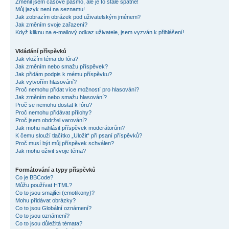
Změnil jsem časové pásmo, ale je to stále špatně!
Můj jazyk není na seznamu!
Jak zobrazím obrázek pod uživatelským jménem?
Jak změním svoje zařazení?
Když kliknu na e-mailový odkaz uživatele, jsem vyzván k přihlášení!
Vkládání příspěvků
Jak vložím téma do fóra?
Jak změním nebo smažu příspěvek?
Jak přidám podpis k mému příspěvku?
Jak vytvořím hlasování?
Proč nemohu přidat více možností pro hlasování?
Jak změním nebo smažu hlasování?
Proč se nemohu dostat k fóru?
Proč nemohu přidávat přílohy?
Proč jsem obdržel varování?
Jak mohu nahlásit příspěvek moderátorům?
K čemu slouží tlačítko „Uložit“ při psaní příspěvků?
Proč musí být můj příspěvek schválen?
Jak mohu oživit svoje téma?
Formátování a typy příspěvků
Co je BBCode?
Můžu používat HTML?
Co to jsou smajlíci (emotikony)?
Mohu přidávat obrázky?
Co to jsou Globální oznámení?
Co to jsou oznámení?
Co to jsou důležitá témata?