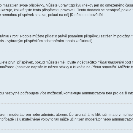
o mazat jen svoje příspěvky. Můžete upravit zprávu (někdy jen do omezeného času p
 ukazuje, kolikrát jste tento příspěvek upravovali. Tento dodatek se neobjeví, pok
telé nemohou příspěvek smazat, pokud na něj již někdo odpověděl.
stránku
Profil
. Podpis můžete přidat k právě psanému příspěvku zatržením položky
P
dpis k vybraným příspěvkům odstraněním tohoto zaškrtnutí).
ete první příspěvek, pokud můžete) měli byste vidět tlačítko
Přidat hlasování
pod h
ě možnosti (nastavte napsáním název otázky a klikněte na
Přidat odpověď
. Můžete 
u nezbytně potřebujete více možností, kontaktujte administrátora fóra pro další in
orem, moderátorem nebo administrátorem. Úpravu zahájíte kliknutím na první příspě
případě již uskutečněné volby to tak může učinit jen moderátor nebo administrátor