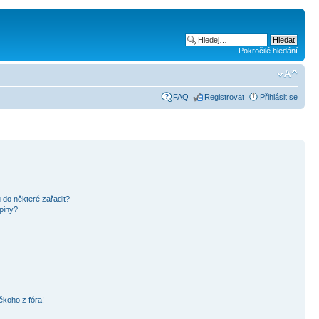
Pokročilé hledání
FAQ
Registrovat
Přihlásit se
 do některé zařadit?
piny?
ěkoho z fóra!