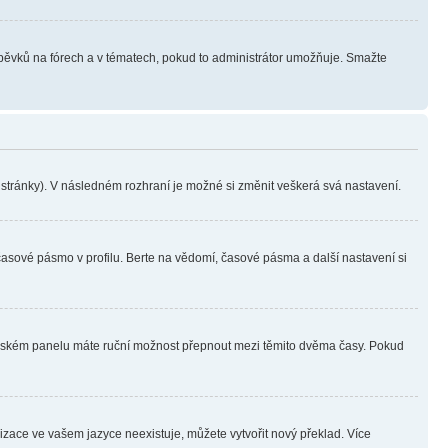
íspěvků na fórech a v tématech, pokud to administrátor umožňuje. Smažte
i stránky). V následném rozhraní je možné si změnit veškerá svá nastavení.
časové pásmo v profilu. Berte na vědomí, časové pásma a další nastavení si
ivatelském panelu máte ruční možnost přepnout mezi těmito dvěma časy. Pokud
lizace ve vašem jazyce neexistuje, můžete vytvořit nový překlad. Více