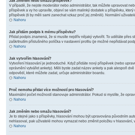
Jak změním nebo smažu příspěvek?
V případě, že nejste moderátor nebo administrátor, tak můžete upravovat neb
příspěvek a vy ho upravíte, objeví se vám malinký dodatek u příspěvku, který
příspěvek (ti by měli sami zanechat vzkaz proč jej změnili). Normální uživa
Nahoru
Jak přidám podpis k mému příspěvku?
Přidat podpis znamená, že si musíte nejdřív nějaký vytvořit. To uděláte přes 
zaškrtnutím příslušného políčka v nastavení profilu (je možné nepřidávat po
Nahoru
Jak vytvořím hlasování?
Vytvoření hlasování je jednoduché. Když přidáte nový příspěvek (nebo upravuj
oprávnění vytvářet ankety). Měli byste zadat název ankety a pak alespoň dv
odpovědí, které můžete zadat, určuje administrátor boardu.
Nahoru
Proč nemohu přidat více možností pro hlasování?
Maximální počet možností stanovuje administrátor. Pokud si myslíte, že opravd
Nahoru
Jak změním nebo smažu hlasování?
Je to stejné jako s příspěvky, hlasování mohou být upravována původním aut
nehlasoval, pak uživatelé mohou vymazat nebo změnit položku v hlasování, v 
Nahoru