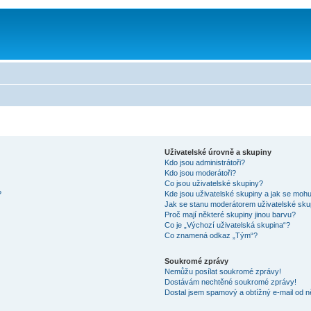
Uživatelské úrovně a skupiny
Kdo jsou administrátoři?
Kdo jsou moderátoři?
Co jsou uživatelské skupiny?
?
Kde jsou uživatelské skupiny a jak se mohu
Jak se stanu moderátorem uživatelské sku
Proč mají některé skupiny jinou barvu?
Co je „Výchozí uživatelská skupina“?
Co znamená odkaz „Tým“?
Soukromé zprávy
Nemůžu posílat soukromé zprávy!
Dostávám nechtěné soukromé zprávy!
Dostal jsem spamový a obtížný e-mail od n