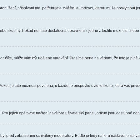
hlížení, přispívání atd. potřebujete zvláštní autorizaci, kterou může poskytnout jen
, nebo skupiny. Pokud nemáte dostatečná oprávnění z jedné z těchto možností, nebo n
e porušíte, může vám být uděleno varování. Prosíme berte na vědomí, že toto je pl
 Pokud je tato možnost povolena, u každého příspěvku uvidíte ikonu, která vás přiv
Pro jejich opětovné načtení navštivte uživatelský panel, odkud jsou dostupné odpo
 být před zobrazením schváleny moderátory. Buďto je tedy na fóru nastaveno schvalo