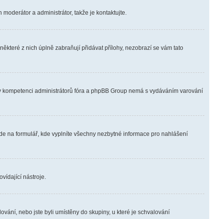
 moderátor a administrátor, takže je kontaktujte.
ěkteré z nich úplně zabraňují přidávat přílohy, nezobrazí se vám tato
ně v kompetenci administrátorů fóra a phpBB Group nemá s vydáváním varování
ede na formulář, kde vyplníte všechny nezbytné informace pro nahlášení
vídající nástroje.
vání, nebo jste byli umístěny do skupiny, u které je schvalování