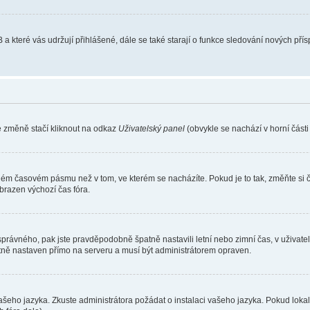
 a které vás udržují přihlášené, dále se také starají o funkce sledování nových př
e změně stačí kliknout na odkaz
Uživatelský panel
(obvykle se nachází v horní část
iném časovém pásmu než v tom, ve kterém se nacházíte. Pokud je to tak, změňte si 
brazen výchozí čas fóra.
toho správného, pak jste pravděpodobně špatně nastavili letní nebo zimní čas, v už
ě nastaven přímo na serveru a musí být administrátorem opraven.
vašeho jazyka. Zkuste administrátora požádat o instalaci vašeho jazyka. Pokud loka