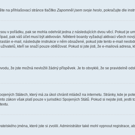
e na přihlašovací stránce tlačítko
Zapomněl jsem svoje heslo
, pokračujte dle ins
jsou v pořádku, pak se mohla odehrát jedna z následujících dvou věcí. Pokud je um
řípad, pak váš účet musí být aktivován. Některé boardy vyžadují aktivaci všech nov
yl zaslán e-mail, následujte instrukce v něm obsažené, pokud jste tento e-mail neobd
uživatelů, kteří se snaží pouze obtěžovat. Pokud si jste jisti, že e-mailová adresa, k
du, že jste možná nevložili žádný příspěvek. Je to obvyklé, že se pravidelně odstra
ojených Státech, který má za úkol chránit mládež na internetu. Stránky, kde je po
nto zákon však platí pouze v jurisdikci Spojených Států. Pokud si nejste jisti, jestl
extu.
atelského jména, které jste si zvolili. Administrátor také mohl vypnout registrace, 