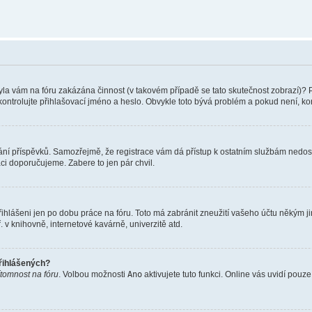
 Byla vám na fóru zakázána činnost (v takovém případě se tato skutečnost zobrazí)? 
vu zkontrolujte přihlašovací jméno a heslo. Obvykle toto bývá problém a pokud není, 
vkládání příspěvků. Samozřejmě, že registrace vám dá přístup k ostatním službám ne
aci doporučujeme. Zabere to jen pár chvil.
řihlášeni jen po dobu práce na fóru. Toto má zabránit zneužití vašeho účtu někým jiný
v knihovně, internetové kavárně, univerzitě atd.
přihlášených?
ítomnost na fóru
. Volbou možnosti
Ano
aktivujete tuto funkci. Online vás uvidí pouz