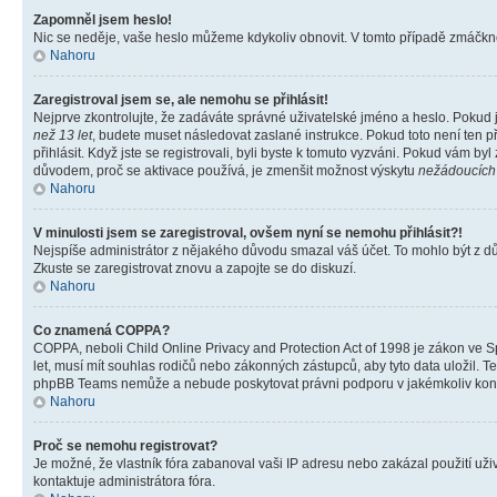
Zapomněl jsem heslo!
Nic se neděje, vaše heslo můžeme kdykoliv obnovit. V tomto případě zmáčknět
Nahoru
Zaregistroval jsem se, ale nemohu se přihlásit!
Nejprve zkontrolujte, že zadáváte správné uživatelské jméno a heslo. Pokud 
než 13 let
, budete muset následovat zaslané instrukce. Pokud toto není ten p
přihlásit. Když jste se registrovali, byli byste k tomuto vyzváni. Pokud vám b
důvodem, proč se aktivace používá, je zmenšit možnost výskytu
nežádoucích
Nahoru
V minulosti jsem se zaregistroval, ovšem nyní se nemohu přihlásit?!
Nejspíše administrátor z nějakého důvodu smazal váš účet. To mohlo být z důvo
Zkuste se zaregistrovat znovu a zapojte se do diskuzí.
Nahoru
Co znamená COPPA?
COPPA, neboli Child Online Privacy and Protection Act of 1998 je zákon ve Sp
let, musí mít souhlas rodičů nebo zákonných zástupců, aby tyto data uložil. Te
phpBB Teams nemůže a nebude poskytovat právni podporu v jakémkoliv kont
Nahoru
Proč se nemohu registrovat?
Je možné, že vlastník fóra zabanoval vaši IP adresu nebo zakázal použití uživ
kontaktuje administrátora fóra.