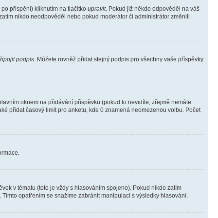
o přispění) kliknutím na tlačítko
upravit
. Pokud již někdo odpověděl na váš
ud zatím nikdo neodpověděl nebo pokud moderátor či administrátor změnili
řipojit podpis
. Můžete rovněž přidat stejný podpis pro všechny vaše příspěvky
lavním oknem na přidávání příspěvků (pokud to nevidíte, zřejmě nemáte
také přidat časový limit pro anketu, kde 0 znamená neomezenou volbu. Počet
formace.
vek v tématu (toto je vždy s hlasováním spojeno). Pokud nikdo zatím
. Tímto opatřením se snažíme zabránit manipulaci s výsledky hlasování.