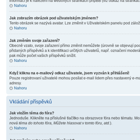
informací je k nalezení na webových stránkách phpBB (viz odkaz na stránkách
Nahoru
Jak zobrazím obrázek pod uživatelským jménem?
Tento obrázek se nazývá avatar. Lze změnit v Uživatelském panelu pod záložko
Nahoru
Jak změním svoje zařazení?
Obecně vzato, svoje zařazení přímo změnit nemůžete (úrovně se objevují pod
přidaných příspěvků a k identifikaci určitých uživatelů, např. označení mode
pak může počet vašich příspěvků snížit.
Nahoru
Když kliknu na e-mailový odkaz uživatele, jsem vyzván k přihlášení!
Pouze registrovaní uživatelé mohou posílat e-mail lidem přes nastavený e-mai
adresy.
Nahoru
Vkládání příspěvků
Jak vložím téma do fóra?
Jednoduše. Klikněte na příslušné tlačítko na obrazovce fóra nebo tématu. Mo
nová téma do tohoto fóra, Můžete hlasovat v tomto fóru, atd.
).
Nahoru