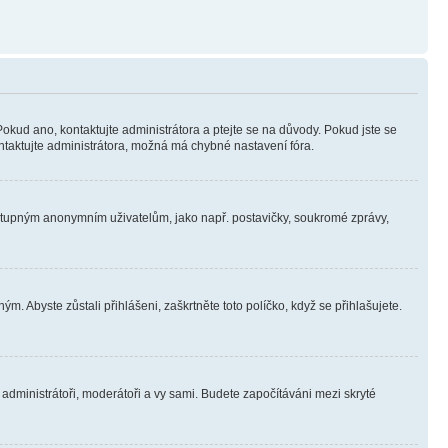
Pokud ano, kontaktujte administrátora a ptejte se na důvody. Pokud jste se
kontaktujte administrátora, možná má chybné nastavení fóra.
dostupným anonymním uživatelům, jako např. postavičky, soukromé zprávy,
m. Abyste zůstali přihlášeni, zaškrtněte toto políčko, když se přihlašujete.
e administrátoři, moderátoři a vy sami. Budete započítáváni mezi skryté