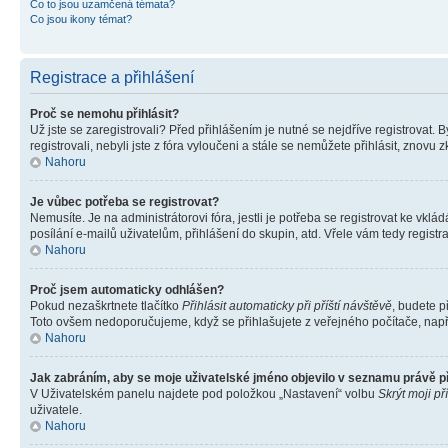
Co to jsou uzamčená témata?
Co jsou ikony témat?
Registrace a přihlášení
Proč se nemohu přihlásit?
Už jste se zaregistrovali? Před přihlášením je nutné se nejdříve registrovat.
registrovali, nebyli jste z fóra vyloučeni a stále se nemůžete přihlásit, zno
Nahoru
Je vůbec potřeba se registrovat?
Nemusíte. Je na administrátorovi fóra, jestli je potřeba se registrovat ke 
posílání e-mailů uživatelům, přihlášení do skupin, atd. Vřele vám tedy registr
Nahoru
Proč jsem automaticky odhlášen?
Pokud nezaškrtnete tlačítko
Přihlásit automaticky při příští návštěvě
, budete p
Toto ovšem nedoporučujeme, když se přihlašujete z veřejného počítače, např. 
Nahoru
Jak zabráním, aby se moje uživatelské jméno objevilo v seznamu právě 
V Uživatelském panelu najdete pod položkou „Nastavení“ volbu
Skrýt moji př
uživatele.
Nahoru