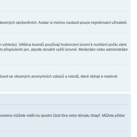
stavených oprávněních. Avatar si mohou nastavit pouze registrovaní uživatelé.
 vzhledu). Většina boardů používají hodnocení úrovní k rozlišení počtu vámi
ým přispíváním jen, abyste dosáhli vyšší úrovně. Moderátor nebo administrátor
zbavit se otravných anonymních vzkazů a robotů, které sbírají e-mailové
povoleno můžete vidět na spodní části fóra nebo tématu (Např.
Můžete přidat