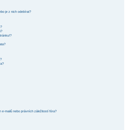
bo je z nich odebírat?
h?
ů?
tránku!?
ata?
i?
ra?
e-mailů nebo právních záležitostí fóra?