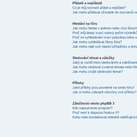
Přátelé a nepřátelé
Co je můj seznam přátel a nepřátel?
Jak mohu přidávat uživatele do seznamů ne
Hledání na fóru
Jak mohu hledat v jednom nebo více fórec
Proč můj dotaz vrací nulový počet výsledk
Proč mi vyhledávání vrací prázdnou bílou s
Jak mohu vyhledávat členy fóra?
Jak mohu najít své vlastní příspěvky a tém
Sledování témat a záložky
Jaký je rozdíl mezi sledováním a záložkam
Jak mohu sledovat zvolená témata nebo fó
Jak mohu zrušit sledování témat?
Přílohy
Jaké přílohy jsou povolené na tomto fóru?
Jak si mohu zobrazit všechny své přílohy?
Záležitosti okolo phpBB 3
Kdo napsal tento program?
Proč není k dispozici funkce X?
Koho mám kontaktovat ohledně obtěžujících 