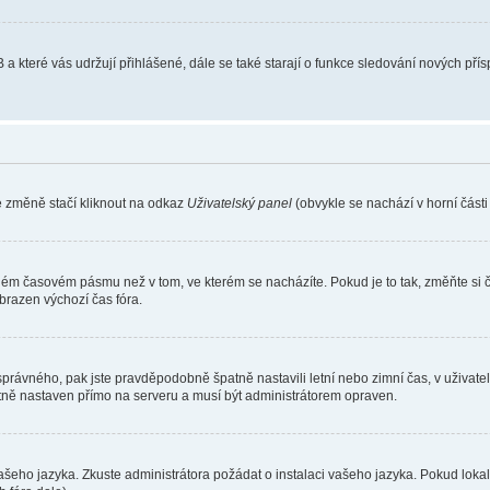
 a které vás udržují přihlášené, dále se také starají o funkce sledování nových př
e změně stačí kliknout na odkaz
Uživatelský panel
(obvykle se nachází v horní část
iném časovém pásmu než v tom, ve kterém se nacházíte. Pokud je to tak, změňte si 
brazen výchozí čas fóra.
toho správného, pak jste pravděpodobně špatně nastavili letní nebo zimní čas, v už
ě nastaven přímo na serveru a musí být administrátorem opraven.
vašeho jazyka. Zkuste administrátora požádat o instalaci vašeho jazyka. Pokud loka