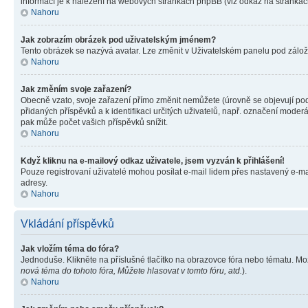
informací je k nalezení na webových stránkách phpBB (viz odkaz na stránkách
Nahoru
Jak zobrazím obrázek pod uživatelským jménem?
Tento obrázek se nazývá avatar. Lze změnit v Uživatelském panelu pod záložko
Nahoru
Jak změním svoje zařazení?
Obecně vzato, svoje zařazení přímo změnit nemůžete (úrovně se objevují pod
přidaných příspěvků a k identifikaci určitých uživatelů, např. označení mode
pak může počet vašich příspěvků snížit.
Nahoru
Když kliknu na e-mailový odkaz uživatele, jsem vyzván k přihlášení!
Pouze registrovaní uživatelé mohou posílat e-mail lidem přes nastavený e-mai
adresy.
Nahoru
Vkládání příspěvků
Jak vložím téma do fóra?
Jednoduše. Klikněte na příslušné tlačítko na obrazovce fóra nebo tématu. Mo
nová téma do tohoto fóra, Můžete hlasovat v tomto fóru, atd.
).
Nahoru