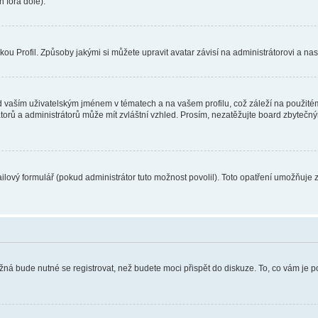
 fóra dole).
u Profil. Způsoby jakými si můžete upravit avatar závisí na administrátorovi a na
 vaším uživatelským jménem v tématech a na vašem profilu, což záleží na použitém
rátorů a administrátorů může mít zvláštní vzhled. Prosím, nezatěžujte board zbytečn
lový formulář (pokud administrátor tuto možnost povolil). Toto opatření umožňuje 
žná bude nutné se registrovat, než budete moci přispět do diskuze. To, co vám je 