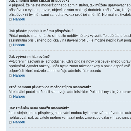
Jak změním nebo smažu příspěvek?
V případě, že nejste moderátor nebo administrátor, tak můžete upravovat neb
příspěvek a vy ho upravíte, objeví se vám malinký dodatek u příspěvku, který
příspěvek (ti by měli sami zanechat vzkaz proč jej změnili). Normální uživa
Nahoru
Jak přidám podpis k mému příspěvku?
Přidat podpis znamená, že si musíte nejdřív nějaký vytvořit. To uděláte přes 
zaškrtnutím příslušného políčka v nastavení profilu (je možné nepřidávat po
Nahoru
Jak vytvořím hlasování?
Vytvoření hlasování je jednoduché. Když přidáte nový příspěvek (nebo upravuj
oprávnění vytvářet ankety). Měli byste zadat název ankety a pak alespoň dv
odpovědí, které můžete zadat, určuje administrátor boardu.
Nahoru
Proč nemohu přidat více možností pro hlasování?
Maximální počet možností stanovuje administrátor. Pokud si myslíte, že opravd
Nahoru
Jak změním nebo smažu hlasování?
Je to stejné jako s příspěvky, hlasování mohou být upravována původním aut
nehlasoval, pak uživatelé mohou vymazat nebo změnit položku v hlasování, v 
Nahoru