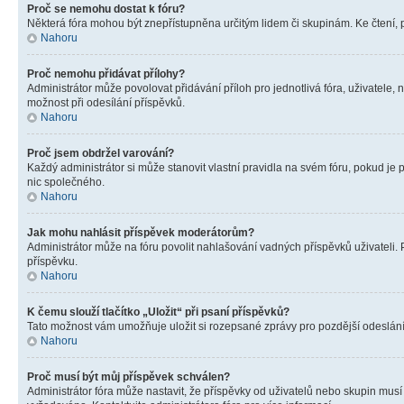
Proč se nemohu dostat k fóru?
Některá fóra mohou být znepřístupněna určitým lidem či skupinám. Ke čtení, pro
Nahoru
Proč nemohu přidávat přílohy?
Administrátor může povolovat přidávání příloh pro jednotlivá fóra, uživatele
možnost při odesílání příspěvků.
Nahoru
Proč jsem obdržel varování?
Každý administrátor si může stanovit vlastní pravidla na svém fóru, pokud j
nic společného.
Nahoru
Jak mohu nahlásit příspěvek moderátorům?
Administrátor může na fóru povolit nahlašování vadných příspěvků uživateli.
příspěvku.
Nahoru
K čemu slouží tlačítko „Uložit“ při psaní příspěvků?
Tato možnost vám umožňuje uložit si rozepsané zprávy pro pozdější odeslání. 
Nahoru
Proč musí být můj příspěvek schválen?
Administrátor fóra může nastavit, že příspěvky od uživatelů nebo skupin musí