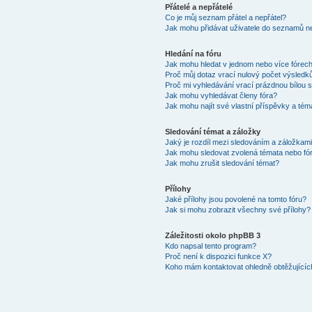
Přátelé a nepřátelé
Co je můj seznam přátel a nepřátel?
Jak mohu přidávat uživatele do seznamů ne
Hledání na fóru
Jak mohu hledat v jednom nebo více fórec
Proč můj dotaz vrací nulový počet výsledk
Proč mi vyhledávání vrací prázdnou bílou s
Jak mohu vyhledávat členy fóra?
Jak mohu najít své vlastní příspěvky a tém
Sledování témat a záložky
Jaký je rozdíl mezi sledováním a záložkam
Jak mohu sledovat zvolená témata nebo fó
Jak mohu zrušit sledování témat?
Přílohy
Jaké přílohy jsou povolené na tomto fóru?
Jak si mohu zobrazit všechny své přílohy?
Záležitosti okolo phpBB 3
Kdo napsal tento program?
Proč není k dispozici funkce X?
Koho mám kontaktovat ohledně obtěžujících 