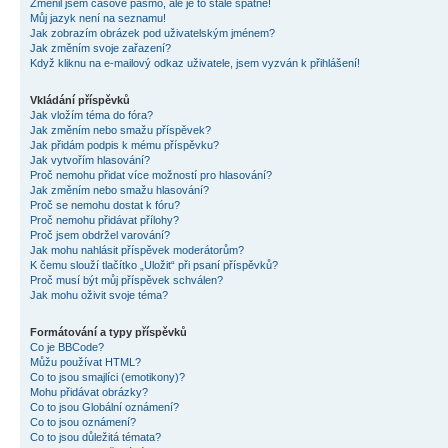
Změnil jsem časové pásmo, ale je to stále špatně!
Můj jazyk není na seznamu!
Jak zobrazím obrázek pod uživatelským jménem?
Jak změním svoje zařazení?
Když kliknu na e-mailový odkaz uživatele, jsem vyzván k přihlášení!
Vkládání příspěvků
Jak vložím téma do fóra?
Jak změním nebo smažu příspěvek?
Jak přidám podpis k mému příspěvku?
Jak vytvořím hlasování?
Proč nemohu přidat více možností pro hlasování?
Jak změním nebo smažu hlasování?
Proč se nemohu dostat k fóru?
Proč nemohu přidávat přílohy?
Proč jsem obdržel varování?
Jak mohu nahlásit příspěvek moderátorům?
K čemu slouží tlačítko „Uložit“ při psaní příspěvků?
Proč musí být můj příspěvek schválen?
Jak mohu oživit svoje téma?
Formátování a typy příspěvků
Co je BBCode?
Můžu používat HTML?
Co to jsou smajlíci (emotikony)?
Mohu přidávat obrázky?
Co to jsou Globální oznámení?
Co to jsou oznámení?
Co to jsou důležitá témata?