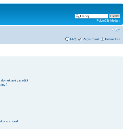
Pokročilé hledání
FAQ
Registrovat
Přihlásit se
 do některé zařadit?
piny?
ěkoho z fóra!