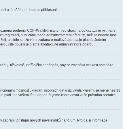
trukcí a téměř ihned budete přihlášeni.
ožněna podpora COPPA a klikli jste při registraci na odkaz
…a je mi méně
ých registrací, buď Vámi, nebo administrátorem před tím, než se budete moci
rželi, ujistěte se, že vámi zadaná e-mailová adresa je platná. Jedním
terou jste použili je platná, kontaktujte administrátora boardu.
ňují uživatelé, kteří ničím nepřispěli, aby se zmenšila velikost databáze.
tencionální možnost ukládání osobních dat o uživateli, kterému je méně než 13
i toto platí i na vašem fóru, doporučujeme kontaktovat vaše právního poradce,
aby zabranil přístupu nových návštěvníků na fórum. Pro další informace