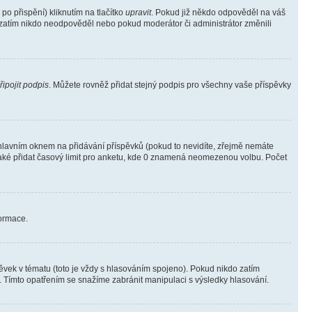
o přispění) kliknutím na tlačítko
upravit
. Pokud již někdo odpověděl na váš
ud zatím nikdo neodpověděl nebo pokud moderátor či administrátor změnili
řipojit podpis
. Můžete rovněž přidat stejný podpis pro všechny vaše příspěvky
lavním oknem na přidávání příspěvků (pokud to nevidíte, zřejmě nemáte
také přidat časový limit pro anketu, kde 0 znamená neomezenou volbu. Počet
formace.
vek v tématu (toto je vždy s hlasováním spojeno). Pokud nikdo zatím
. Tímto opatřením se snažíme zabránit manipulaci s výsledky hlasování.