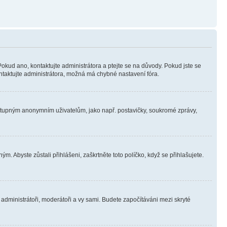
Pokud ano, kontaktujte administrátora a ptejte se na důvody. Pokud jste se
kontaktujte administrátora, možná má chybné nastavení fóra.
dostupným anonymním uživatelům, jako např. postavičky, soukromé zprávy,
m. Abyste zůstali přihlášeni, zaškrtněte toto políčko, když se přihlašujete.
e administrátoři, moderátoři a vy sami. Budete započítáváni mezi skryté