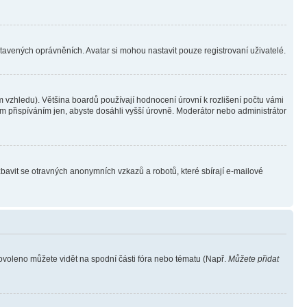
stavených oprávněních. Avatar si mohou nastavit pouze registrovaní uživatelé.
 vzhledu). Většina boardů používají hodnocení úrovní k rozlišení počtu vámi
ým přispíváním jen, abyste dosáhli vyšší úrovně. Moderátor nebo administrátor
zbavit se otravných anonymních vzkazů a robotů, které sbírají e-mailové
povoleno můžete vidět na spodní části fóra nebo tématu (Např.
Můžete přidat