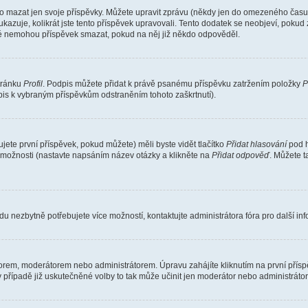
o mazat jen svoje příspěvky. Můžete upravit zprávu (někdy jen do omezeného času p
 ukazuje, kolikrát jste tento příspěvek upravovali. Tento dodatek se neobjeví, pok
telé nemohou příspěvek smazat, pokud na něj již někdo odpověděl.
stránku
Profil
. Podpis můžete přidat k právě psanému příspěvku zatržením položky
P
dpis k vybraným příspěvkům odstraněním tohoto zaškrtnutí).
ete první příspěvek, pokud můžete) měli byste vidět tlačítko
Přidat hlasování
pod h
ě možnosti (nastavte napsáním název otázky a klikněte na
Přidat odpověď
. Můžete 
u nezbytně potřebujete více možností, kontaktujte administrátora fóra pro další in
orem, moderátorem nebo administrátorem. Úpravu zahájíte kliknutím na první příspě
případě již uskutečněné volby to tak může učinit jen moderátor nebo administrátor