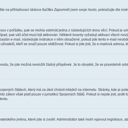
e na přihlašovací stránce tlačítko
Zapomněl jsem svoje heslo
, pokračujte dle ins
jsou v pořádku, pak se mohla odehrát jedna z následujících dvou věcí. Pokud je um
řípad, pak váš účet musí být aktivován. Některé boardy vyžadují aktivaci všech nov
yl zaslán e-mail, následujte instrukce v něm obsažené, pokud jste tento e-mail neobd
uživatelů, kteří se snaží pouze obtěžovat. Pokud si jste jisti, že e-mailová adresa, k
du, že jste možná nevložili žádný příspěvek. Je to obvyklé, že se pravidelně odstra
ojených Státech, který má za úkol chránit mládež na internetu. Stránky, kde je po
nto zákon však platí pouze v jurisdikci Spojených Států. Pokud si nejste jisti, jestl
extu.
atelského jména, které jste si zvolili. Administrátor také mohl vypnout registrace, 