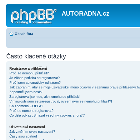
AUTORADNA.cz
Obsah fóra
Často kladené otázky
Registrace a přihlášení
Proč se nemohu přihlásit?
Je vůbec potřeba se registrovat?
Proč jsem automaticky odhlášen?
Jak zabráním, aby se moje uživatelské jméno objevilo v seznamu právě přihlášených
Zapomněl jsem heslo!
Zaregistroval jsem se, ale nemohu se přihlásit!
V minulosti jsem se zaregistroval, ovšem nyní se nemohu přihlásit?!
Co znamená COPPA?
Proč se nemohu registrovat?
Co dělá odkaz „Smazat všechny cookies z fóra“?
Uživatelská nastavení
Jak změním svoje nastavení?
Časy jsou špatně!