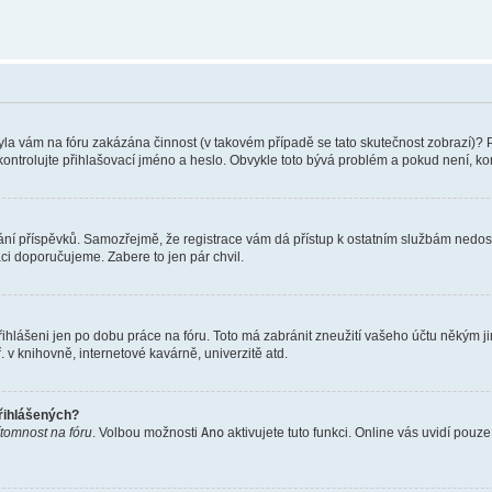
 Byla vám na fóru zakázána činnost (v takovém případě se tato skutečnost zobrazí)? 
vu zkontrolujte přihlašovací jméno a heslo. Obvykle toto bývá problém a pokud není, 
vkládání příspěvků. Samozřejmě, že registrace vám dá přístup k ostatním službám ne
aci doporučujeme. Zabere to jen pár chvil.
řihlášeni jen po dobu práce na fóru. Toto má zabránit zneužití vašeho účtu někým jiný
v knihovně, internetové kavárně, univerzitě atd.
přihlášených?
ítomnost na fóru
. Volbou možnosti
Ano
aktivujete tuto funkci. Online vás uvidí pouz