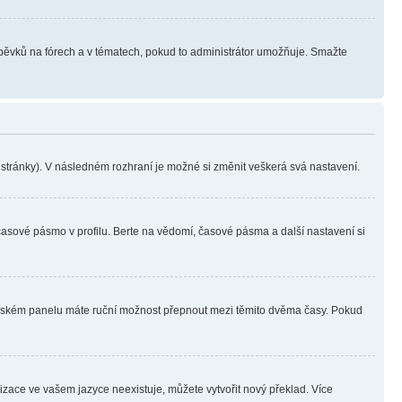
íspěvků na fórech a v tématech, pokud to administrátor umožňuje. Smažte
i stránky). V následném rozhraní je možné si změnit veškerá svá nastavení.
časové pásmo v profilu. Berte na vědomí, časové pásma a další nastavení si
ivatelském panelu máte ruční možnost přepnout mezi těmito dvěma časy. Pokud
lizace ve vašem jazyce neexistuje, můžete vytvořit nový překlad. Více