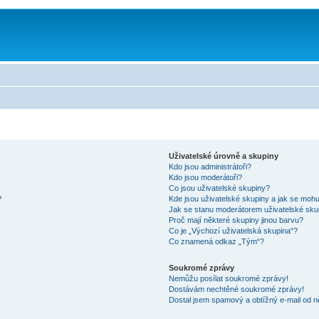
Uživatelské úrovně a skupiny
Kdo jsou administrátoři?
Kdo jsou moderátoři?
Co jsou uživatelské skupiny?
?
Kde jsou uživatelské skupiny a jak se mohu
Jak se stanu moderátorem uživatelské sku
Proč mají některé skupiny jinou barvu?
Co je „Výchozí uživatelská skupina“?
Co znamená odkaz „Tým“?
Soukromé zprávy
Nemůžu posílat soukromé zprávy!
Dostávám nechtěné soukromé zprávy!
Dostal jsem spamový a obtížný e-mail od n