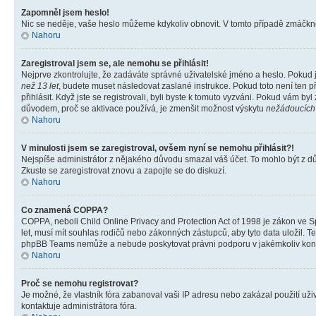
Zapomněl jsem heslo!
Nic se neděje, vaše heslo můžeme kdykoliv obnovit. V tomto případě zmáčknět
Nahoru
Zaregistroval jsem se, ale nemohu se přihlásit!
Nejprve zkontrolujte, že zadáváte správné uživatelské jméno a heslo. Pokud 
než 13 let
, budete muset následovat zaslané instrukce. Pokud toto není ten p
přihlásit. Když jste se registrovali, byli byste k tomuto vyzváni. Pokud vám b
důvodem, proč se aktivace používá, je zmenšit možnost výskytu
nežádoucích
Nahoru
V minulosti jsem se zaregistroval, ovšem nyní se nemohu přihlásit?!
Nejspíše administrátor z nějakého důvodu smazal váš účet. To mohlo být z důvo
Zkuste se zaregistrovat znovu a zapojte se do diskuzí.
Nahoru
Co znamená COPPA?
COPPA, neboli Child Online Privacy and Protection Act of 1998 je zákon ve Sp
let, musí mít souhlas rodičů nebo zákonných zástupců, aby tyto data uložil. Te
phpBB Teams nemůže a nebude poskytovat právni podporu v jakémkoliv kont
Nahoru
Proč se nemohu registrovat?
Je možné, že vlastník fóra zabanoval vaši IP adresu nebo zakázal použití uživ
kontaktuje administrátora fóra.