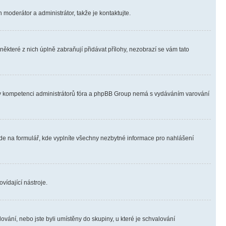
 moderátor a administrátor, takže je kontaktujte.
ěkteré z nich úplně zabraňují přidávat přílohy, nezobrazí se vám tato
ně v kompetenci administrátorů fóra a phpBB Group nemá s vydáváním varování
ede na formulář, kde vyplníte všechny nezbytné informace pro nahlášení
vídající nástroje.
vání, nebo jste byli umístěny do skupiny, u které je schvalování