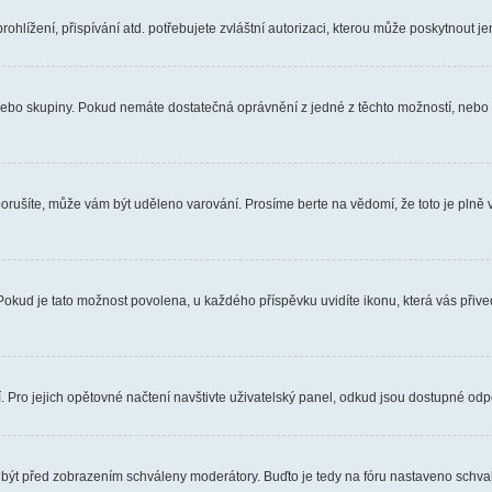
hlížení, přispívání atd. potřebujete zvláštní autorizaci, kterou může poskytnout jen
, nebo skupiny. Pokud nemáte dostatečná oprávnění z jedné z těchto možností, nebo n
e porušíte, může vám být uděleno varování. Prosíme berte na vědomí, že toto je pl
 Pokud je tato možnost povolena, u každého příspěvku uvidíte ikonu, která vás přiv
Pro jejich opětovné načtení navštivte uživatelský panel, odkud jsou dostupné odpo
 být před zobrazením schváleny moderátory. Buďto je tedy na fóru nastaveno schvalo