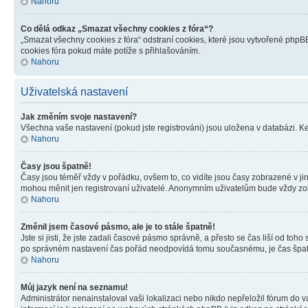
Nahoru
Co dělá odkaz „Smazat všechny cookies z fóra“?
„Smazat všechny cookies z fóra“ odstraní cookies, které jsou vytvořené phpBB
cookies fóra pokud máte potíže s přihlašováním.
Nahoru
Uživatelská nastavení
Jak změním svoje nastavení?
Všechna vaše nastavení (pokud jste registrováni) jsou uložena v databázi. K
Nahoru
Časy jsou špatně!
Časy jsou téměř vždy v pořádku, ovšem to, co vidíte jsou časy zobrazené v j
mohou měnit jen registrovaní uživatelé. Anonymním uživatelům bude vždy zo
Nahoru
Změnil jsem časové pásmo, ale je to stále špatně!
Jste si jisti, že jste zadali časové pásmo správně, a přesto se čas liší od 
po správném nastavení čas pořád neodpovídá tomu současnému, je čas špatn
Nahoru
Můj jazyk není na seznamu!
Administrátor nenainstaloval vaši lokalizaci nebo nikdo nepřeložil fórum do 