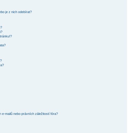
bo je z nich odebírat?
h?
ů?
tránku!?
ata?
i?
ra?
e-mailů nebo právních záležitostí fóra?