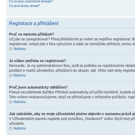
Co to jsou uzamčená témata?
Co jsou ikony témat?
Registrace a přihlášení
Proč se nemohu přihlásit?
Už jste se zaregistrovali? Před přihlášením je nutné se nejdříve registrovat.
registrovali, nebyli jste z fóra vyloučeni a stále se nemůžete přihlásit, zno
Nahoru
Je vůbec potřeba se registrovat?
Nemusíte. Je na administrátorovi fóra, jestli je potřeba se registrovat ke 
posílání e-mailů uživatelům, přihlášení do skupin, atd. Vřele vám tedy registr
Nahoru
Proč jsem automaticky odhlášen?
Pokud nezaškrtnete tlačítko
Přihlásit automaticky při příští návštěvě
, budete p
Toto ovšem nedoporučujeme, když se přihlašujete z veřejného počítače, např. 
Nahoru
Jak zabráním, aby se moje uživatelské jméno objevilo v seznamu právě 
V Uživatelském panelu najdete pod položkou „Nastavení“ volbu
Skrýt moji př
uživatele.
Nahoru