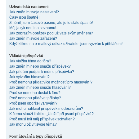
Uživatelská nastavení
Jak změním svoje nastavení?
Časy jsou špatně!
Změnil jsem časové pásmo, ale je to stále špatně!
Můj jazyk není na seznamu!
Jak zobrazím obrázek pod uživatelským jménem?
Jak změním svoje zařazení?
Když kliknu na e-mailový odkaz uživatele, jsem vyzván k přihlášení!
Vkládání příspěvků
Jak vložím téma do fóra?
Jak změním nebo smažu příspěvek?
Jak přidám podpis k mému příspěvku?
Jak vytvořím hlasování?
Proč nemohu přidat více možností pro hlasování?
Jak změním nebo smažu hlasování?
Proč se nemohu dostat k fóru?
Proč nemohu přidávat přílohy?
Proč jsem obdržel varování?
Jak mohu nahlásit příspěvek moderátorům?
K čemu slouží tlačítko „Uložit“ při psaní příspěvků?
Proč musí být můj příspěvek schválen?
Jak mohu oživit svoje téma?
Formátování a typy příspěvků