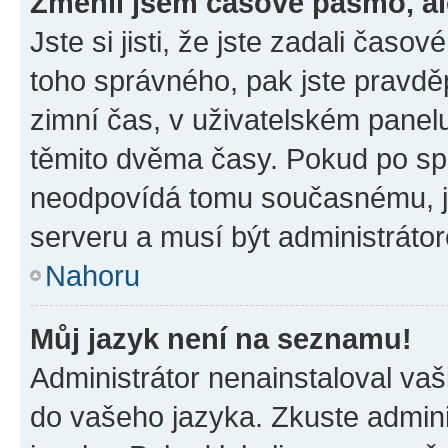
Změnil jsem časové pásmo, ale
Jste si jisti, že jste zadali časo
toho správného, pak jste pravdě
zimní čas, v uživatelském pane
těmito dvěma časy. Pokud po s
neodpovídá tomu současnému, j
serveru a musí být administráto
Nahoru
Můj jazyk není na seznamu!
Administrátor nenainstaloval vaši
do vašeho jazyka. Zkuste admini