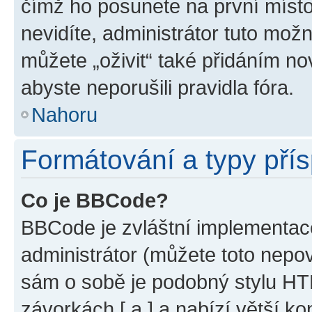
čímž ho posunete na první místo
nevidíte, administrátor tuto mo
můžete „oživit“ také přidáním no
abyste neporušili pravidla fóra.
Nahoru
Formátování a typy pří
Co je BBCode?
BBCode je zvláštní implementac
administrátor (můžete toto nepov
sám o sobě je podobný stylu HT
závorkách [ a ] a nabízí větší ko