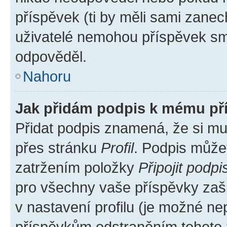
příspěvek (ti by měli sami zanec
uživatelé nemohou příspěvek sma
odpověděl.
Nahoru
Jak přidám podpis k mému př
Přidat podpis znamená, že si mus
přes stránku
Profil
. Podpis může
zatržením položky
Připojit podpi
pro všechny vaše příspěvky zašk
v nastavení profilu (je možné n
příspěvkům odstraněním tohoto z