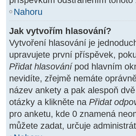
Nahoru
Jak vytvořím hlasování?
Vytvoření hlasování je jednoduc
upravujete první příspěvek, poku
Přidat hlasování
pod hlavním okn
nevidíte, zřejmě nemáte oprávněn
název ankety a pak alespoň dvě
otázky a klikněte na
Přidat odpo
pro anketu, kde 0 znamená neom
můžete zadat, určuje administrá