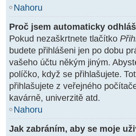
Nahoru
Proč jsem automaticky odhlá
Pokud nezaškrtnete tlačítko
Přih
budete přihlášeni jen po dobu pr
vašeho účtu někým jiným. Abyste 
políčko, když se přihlašujete. 
přihlašujete z veřejného počítač
kavárně, univerzitě atd.
Nahoru
Jak zabráním, aby se moje už