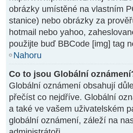
obrázky umístěné na vlastním PC
stanice) nebo obrázky za prověř
hotmail nebo yahoo, zaheslovan
použijte buď BBCode [img] tag n
Nahoru
Co to jsou Globální oznámení
Globální oznámení obsahují důlež
přečíst co nejdříve. Globální o
a také ve vašem uživatelském pan
globální oznámení, záleží na na
administrátoři.