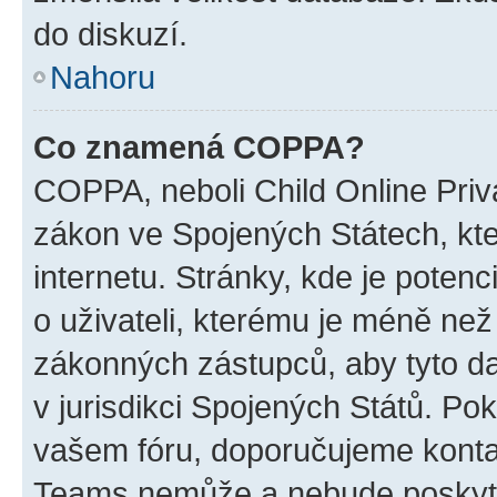
do diskuzí.
Nahoru
Co znamená COPPA?
COPPA, neboli Child Online Priva
zákon ve Spojených Státech, kte
internetu. Stránky, kde je poten
o uživateli, kterému je méně než
zákonných zástupců, aby tyto dat
v jurisdikci Spojených Států. Pokud 
vašem fóru, doporučujeme kont
Teams nemůže a nebude poskyto