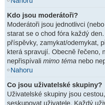
Nahoru
Kdo jsou moderátoři?
Moderátoři jsou jednotlivci (nebo 
starat se o chod fóra každý den
příspěvky, zamykat/odemykat, p
která spravují. Obecně řečeno, m
nepřispívali
mimo téma
nebo nepř
Nahoru
Co jsou uživatelské skupiny?
Uživatelské skupiny jsou cestou
seskupovat uživatele. Každý uživ