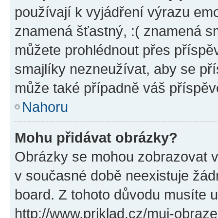
používají k vyjádření výrazu emo
znamená šťastný, :( znamená sm
můžete prohlédnout přes příspěv
smajlíky nezneužívat, aby se př
může také případně váš příspěv
Nahoru
Mohu přidávat obrázky?
Obrázky se mohou zobrazovat ve
v současné době neexistuje žád
board. Z tohoto důvodu musíte u
http://www.priklad.cz/muj-obraz