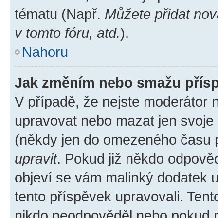
tématu (Např.
Můžete přidat nov
v tomto fóru, atd.
).
Nahoru
Jak změním nebo smažu přís
V případě, že nejste moderátor 
upravovat nebo mazat jen svoje 
(někdy jen do omezeného času po
upravit
. Pokud již někdo odpověd
objeví se vám malinký dodatek u 
tento příspěvek upravovali. Ten
nikdo neodpověděl nebo pokud mo