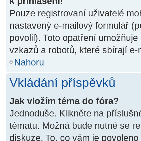
k přihlášení!
Pouze registrovaní uživatelé moh
nastavený e-mailový formulář (p
povolil). Toto opatření umožňuj
vzkazů a robotů, které sbírají e
Nahoru
Vkládání příspěvků
Jak vložím téma do fóra?
Jednoduše. Klikněte na příslušn
tématu. Možná bude nutné se reg
diskuze. To, co vám je povoleno