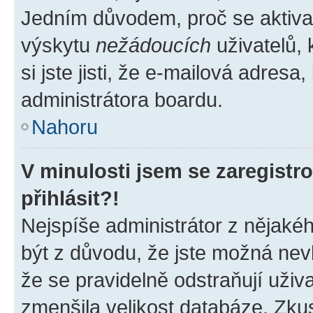
Jedním důvodem, proč se aktiva
výskytu
nežádoucích
uživatelů, 
si jste jisti, že e-mailová adresa,
administrátora boardu.
Nahoru
V minulosti jsem se zaregist
přihlásit?!
Nejspíše administrátor z nějaké
být z důvodu, že jste možná nevl
že se pravidelně odstraňují uživa
zmenšila velikost databáze. Zkus