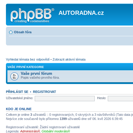
AUTORADNA.cz
Obsah fóra
Vyhledat témata bez odpovědí
•
Zobrazit aktivní témata
VAŠE PRVNÍ KATEGORIE
Vaše první fórum
Popis vašeho prvního fóra.
PŘIHLÁSIT SE
•
REGISTROVAT
Uživatelské jméno:
Heslo:
KDO JE ONLINE
Celkem je online
3
uživatelů :: 0 registrovaných, 0 skrytých a 3 návštěvníků (Tato data js
Nejvíce zde současně bylo přítomno
1399
uživatelů dne stř 06. kvě 2026 6:39:45
Registrovaní uživatelé: Žádní registrovaní uživatelé
Legenda:
Administrátoři
,
Globální moderátoři