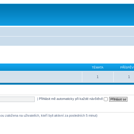
TÉMATA
PŘÍSPĚV
1
1
|
Přihlásit mě automaticky při každé návštěvě
ou založena na uživatelích, kteří byli aktivní za posledních 5 minut)