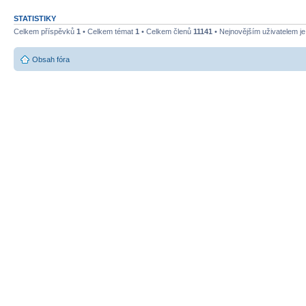
STATISTIKY
Celkem příspěvků
1
• Celkem témat
1
• Celkem členů
11141
• Nejnovějším uživatelem j
Obsah fóra