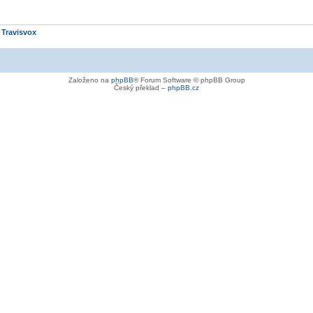
e
Travisvox
Založeno na
phpBB
® Forum Software © phpBB Group
Český překlad –
phpBB.cz