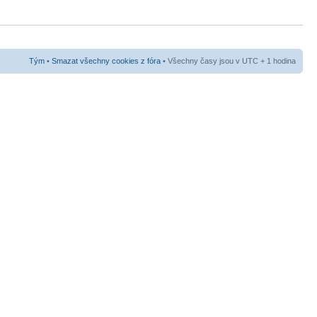
Tým
•
Smazat všechny cookies z fóra
• Všechny časy jsou v UTC + 1 hodina