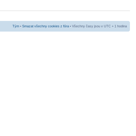
Tým
•
Smazat všechny cookies z fóra
• Všechny časy jsou v UTC + 1 hodina