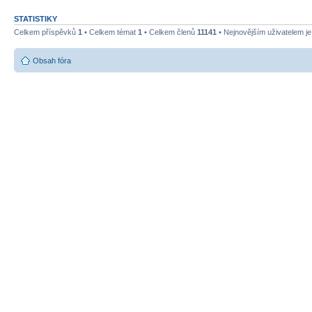
STATISTIKY
Celkem příspěvků
1
• Celkem témat
1
• Celkem členů
11141
• Nejnovějším uživatelem j
Obsah fóra