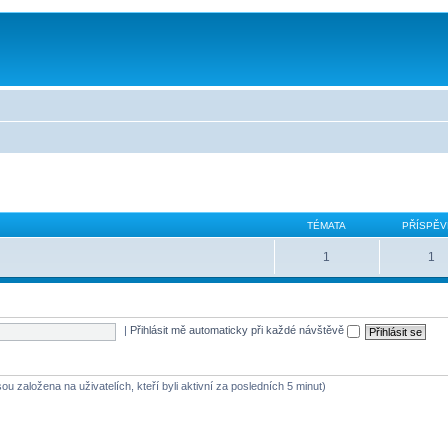
TÉMATA
PŘÍSPĚV
1
1
|
Přihlásit mě automaticky při každé návštěvě
ou založena na uživatelích, kteří byli aktivní za posledních 5 minut)