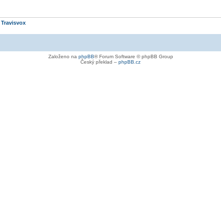
e
Travisvox
Založeno na
phpBB
® Forum Software © phpBB Group
Český překlad –
phpBB.cz