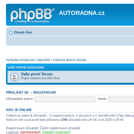
AUTORADNA.cz
Obsah fóra
Vyhledat témata bez odpovědí
•
Zobrazit aktivní témata
VAŠE PRVNÍ KATEGORIE
Vaše první fórum
Popis vašeho prvního fóra.
PŘIHLÁSIT SE
•
REGISTROVAT
Uživatelské jméno:
Heslo:
KDO JE ONLINE
Celkem je online
2
uživatelů :: 0 registrovaných, 0 skrytých a 2 návštěvníků (Tato data js
Nejvíce zde současně bylo přítomno
1399
uživatelů dne stř 06. kvě 2026 6:39:45
Registrovaní uživatelé: Žádní registrovaní uživatelé
Legenda:
Administrátoři
,
Globální moderátoři