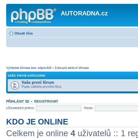
AUTORADNA.cz
Obsah fóra
Vyhledat témata bez odpovědí
•
Zobrazit aktivní témata
VAŠE PRVNÍ KATEGORIE
Vaše první fórum
Popis vašeho prvního fóra.
PŘIHLÁSIT SE
•
REGISTROVAT
Uživatelské jméno:
Heslo:
KDO JE ONLINE
Celkem je online
4
uživatelů :: 1 r