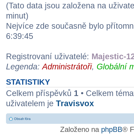
(Tato data jsou založena na uživatel
minut)
Nejvíce zde současně bylo přítom
6:39:45
Registrovaní uživatelé:
Majestic-12
Legenda:
Administrátoři
,
Globální 
STATISTIKY
Celkem příspěvků
1
• Celkem tém
uživatelem je
Travisvox
Obsah fóra
Založeno na
phpBB
® F