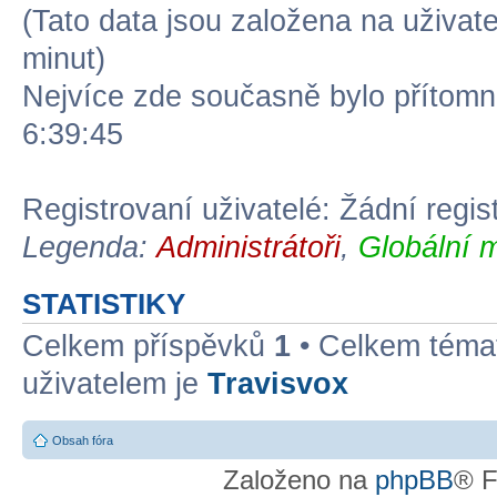
(Tato data jsou založena na uživatel
minut)
Nejvíce zde současně bylo přítom
6:39:45
Registrovaní uživatelé: Žádní regis
Legenda:
Administrátoři
,
Globální 
STATISTIKY
Celkem příspěvků
1
• Celkem tém
uživatelem je
Travisvox
Obsah fóra
Založeno na
phpBB
® F