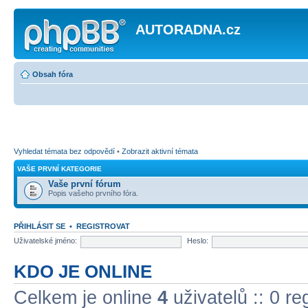
AUTORADNA.cz
Obsah fóra
Vyhledat témata bez odpovědí
•
Zobrazit aktivní témata
VAŠE PRVNÍ KATEGORIE
Vaše první fórum
Popis vašeho prvního fóra.
PŘIHLÁSIT SE
•
REGISTROVAT
Uživatelské jméno:
Heslo:
KDO JE ONLINE
Celkem je online
4
uživatelů :: 0 r