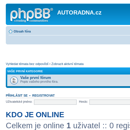
AUTORADNA.cz
Obsah fóra
Vyhledat témata bez odpovědí
•
Zobrazit aktivní témata
VAŠE PRVNÍ KATEGORIE
Vaše první fórum
Popis vašeho prvního fóra.
PŘIHLÁSIT SE
•
REGISTROVAT
Uživatelské jméno:
Heslo:
KDO JE ONLINE
Celkem je online
1
uživatel :: 0 re