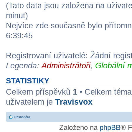
(Tato data jsou založena na uživatel
minut)
Nejvíce zde současně bylo přítom
6:39:45
Registrovaní uživatelé: Žádní regis
Legenda:
Administrátoři
,
Globální 
STATISTIKY
Celkem příspěvků
1
• Celkem tém
uživatelem je
Travisvox
Obsah fóra
Založeno na
phpBB
® F