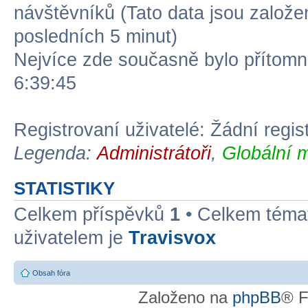
návštěvníků (Tato data jsou založena
posledních 5 minut)
Nejvíce zde současně bylo přítom
6:39:45
Registrovaní uživatelé: Žádní regis
Legenda:
Administrátoři
,
Globální 
STATISTIKY
Celkem příspěvků
1
• Celkem tém
uživatelem je
Travisvox
Obsah fóra
Založeno na
phpBB
® F