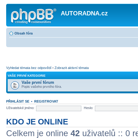
AUTORADNA.cz
Obsah fóra
Vyhledat témata bez odpovědí
•
Zobrazit aktivní témata
VAŠE PRVNÍ KATEGORIE
Vaše první fórum
Popis vašeho prvního fóra.
PŘIHLÁSIT SE
•
REGISTROVAT
Uživatelské jméno:
Heslo:
KDO JE ONLINE
Celkem je online
42
uživatelů :: 0 