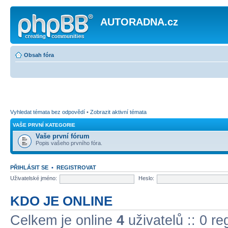
AUTORADNA.cz
Obsah fóra
Vyhledat témata bez odpovědí
•
Zobrazit aktivní témata
VAŠE PRVNÍ KATEGORIE
Vaše první fórum
Popis vašeho prvního fóra.
PŘIHLÁSIT SE
•
REGISTROVAT
Uživatelské jméno:
Heslo:
KDO JE ONLINE
Celkem je online
4
uživatelů :: 0 r