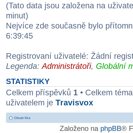
(Tato data jsou založena na uživatel
minut)
Nejvíce zde současně bylo přítom
6:39:45
Registrovaní uživatelé: Žádní regis
Legenda:
Administrátoři
,
Globální 
STATISTIKY
Celkem příspěvků
1
• Celkem tém
uživatelem je
Travisvox
Obsah fóra
Založeno na
phpBB
® F