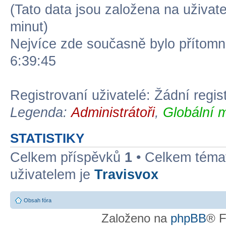
(Tato data jsou založena na uživatel
minut)
Nejvíce zde současně bylo přítom
6:39:45
Registrovaní uživatelé: Žádní regis
Legenda:
Administrátoři
,
Globální 
STATISTIKY
Celkem příspěvků
1
• Celkem tém
uživatelem je
Travisvox
Obsah fóra
Založeno na
phpBB
® F