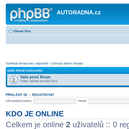
AUTORADNA.cz
Obsah fóra
Vyhledat témata bez odpovědí
•
Zobrazit aktivní témata
VAŠE PRVNÍ KATEGORIE
Vaše první fórum
Popis vašeho prvního fóra.
PŘIHLÁSIT SE
•
REGISTROVAT
Uživatelské jméno:
Heslo:
KDO JE ONLINE
Celkem je online
2
uživatelů :: 0 r