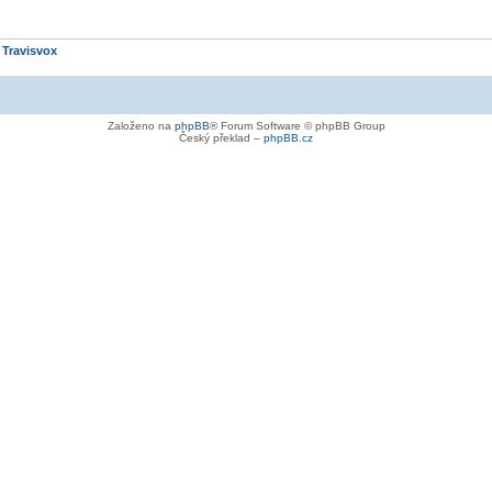
e
Travisvox
Založeno na
phpBB
® Forum Software © phpBB Group
Český překlad –
phpBB.cz