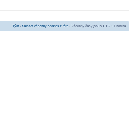
Tým
•
Smazat všechny cookies z fóra
• Všechny časy jsou v UTC + 1 hodina