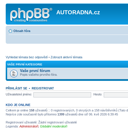
AUTORADNA.cz
Obsah fóra
Vyhledat témata bez odpovědí
•
Zobrazit aktivní témata
VAŠE PRVNÍ KATEGORIE
Vaše první fórum
Popis vašeho prvního fóra.
PŘIHLÁSIT SE
•
REGISTROVAT
Uživatelské jméno:
Heslo:
KDO JE ONLINE
Celkem je online
158
uživatelů :: 0 registrovaných, 0 skrytých a 158 návštěvníků (Tato da
Nejvíce zde současně bylo přítomno
1399
uživatelů dne stř 06. kvě 2026 6:39:45
Registrovaní uživatelé: Žádní registrovaní uživatelé
Legenda:
Administrátoři
,
Globální moderátoři