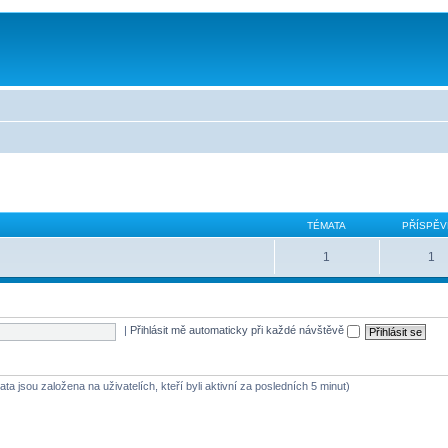
TÉMATA
PŘÍSPĚV
1
1
|
Přihlásit mě automaticky při každé návštěvě
ta jsou založena na uživatelích, kteří byli aktivní za posledních 5 minut)