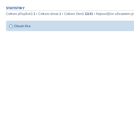
STATISTIKY
Celkem příspěvků
1
• Celkem témat
1
• Celkem členů
11141
• Nejnovějším uživatelem j
Obsah fóra