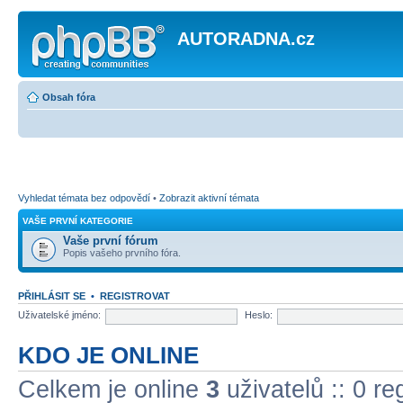
AUTORADNA.cz
Obsah fóra
Vyhledat témata bez odpovědí
•
Zobrazit aktivní témata
VAŠE PRVNÍ KATEGORIE
Vaše první fórum
Popis vašeho prvního fóra.
PŘIHLÁSIT SE
•
REGISTROVAT
Uživatelské jméno:
Heslo:
KDO JE ONLINE
Celkem je online
3
uživatelů :: 0 r