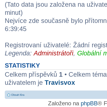
(Tato data jsou založena na uživatel
minut)
Nejvíce zde současně bylo přítom
6:39:45
Registrovaní uživatelé: Žádní regis
Legenda:
Administrátoři
,
Globální 
STATISTIKY
Celkem příspěvků
1
• Celkem tém
uživatelem je
Travisvox
Obsah fóra
Založeno na
phpBB
® F