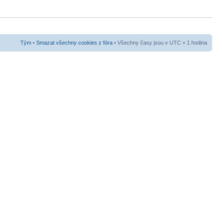
Tým
•
Smazat všechny cookies z fóra
• Všechny časy jsou v UTC + 1 hodina