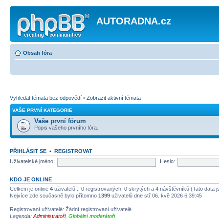
AUTORADNA.cz
Obsah fóra
Vyhledat témata bez odpovědí
•
Zobrazit aktivní témata
VAŠE PRVNÍ KATEGORIE
Vaše první fórum
Popis vašeho prvního fóra.
PŘIHLÁSIT SE
•
REGISTROVAT
Uživatelské jméno:
Heslo:
KDO JE ONLINE
Celkem je online
4
uživatelů :: 0 registrovaných, 0 skrytých a 4 návštěvníků (Tato data js
Nejvíce zde současně bylo přítomno
1399
uživatelů dne stř 06. kvě 2026 6:39:45
Registrovaní uživatelé: Žádní registrovaní uživatelé
Legenda:
Administrátoři
,
Globální moderátoři