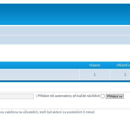
TÉMATA
PŘÍSPĚV
1
1
|
Přihlásit mě automaticky při každé návštěvě
ou založena na uživatelích, kteří byli aktivní za posledních 5 minut)