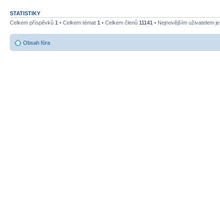
STATISTIKY
Celkem příspěvků
1
• Celkem témat
1
• Celkem členů
11141
• Nejnovějším uživatelem j
Obsah fóra