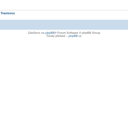
e
Travisvox
Založeno na
phpBB
® Forum Software © phpBB Group
Český překlad –
phpBB.cz