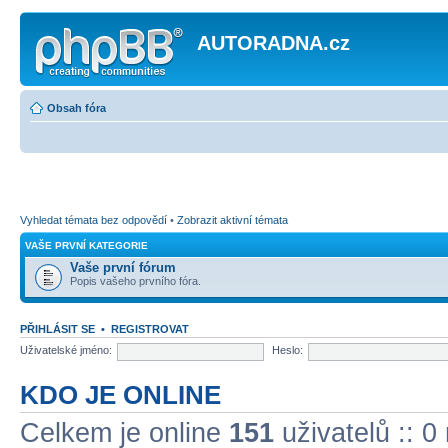
AUTORADNA.cz
Obsah fóra
Vyhledat témata bez odpovědí
•
Zobrazit aktivní témata
VAŠE PRVNÍ KATEGORIE
Vaše první fórum
Popis vašeho prvního fóra.
PŘIHLÁSIT SE
•
REGISTROVAT
Uživatelské jméno:
Heslo:
KDO JE ONLINE
Celkem je online
151
uživatelů :: 0