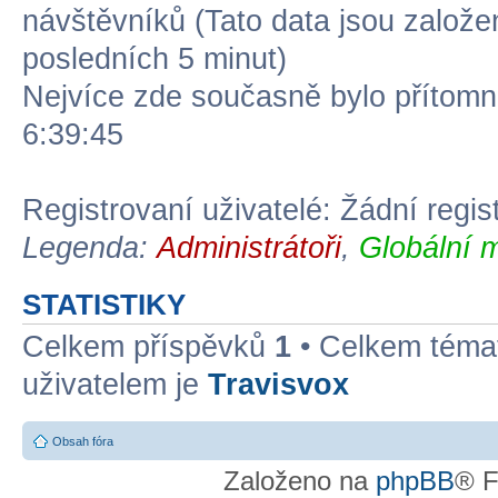
návštěvníků (Tato data jsou založena
posledních 5 minut)
Nejvíce zde současně bylo přítom
6:39:45
Registrovaní uživatelé: Žádní regis
Legenda:
Administrátoři
,
Globální 
STATISTIKY
Celkem příspěvků
1
• Celkem tém
uživatelem je
Travisvox
Obsah fóra
Založeno na
phpBB
® F