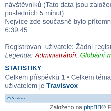
návštěvníků (Tato data jsou založena
posledních 5 minut)
Nejvíce zde současně bylo přítom
6:39:45
Registrovaní uživatelé: Žádní regis
Legenda:
Administrátoři
,
Globální 
STATISTIKY
Celkem příspěvků
1
• Celkem tém
uživatelem je
Travisvox
Obsah fóra
Založeno na
phpBB
® F