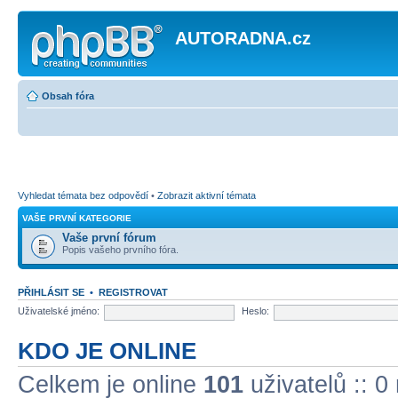
AUTORADNA.cz
Obsah fóra
Vyhledat témata bez odpovědí
•
Zobrazit aktivní témata
VAŠE PRVNÍ KATEGORIE
Vaše první fórum
Popis vašeho prvního fóra.
PŘIHLÁSIT SE
•
REGISTROVAT
Uživatelské jméno:
Heslo:
KDO JE ONLINE
Celkem je online
101
uživatelů :: 0