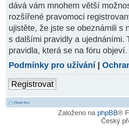
dává vám mnohem větší možnosti
rozšířené pravomoci registrovan
ujistěte, že jste se obeznámili s
s dalšími pravidly a ujednáními. T
pravidla, která se na fóru objeví.
Podmínky pro užívání
|
Ochra
Registrovat
Obsah fóra
Založeno na
phpBB
® F
Český př