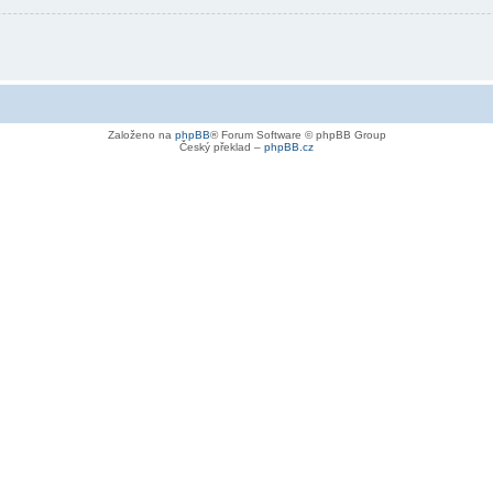
Založeno na
phpBB
® Forum Software © phpBB Group
Český překlad –
phpBB.cz