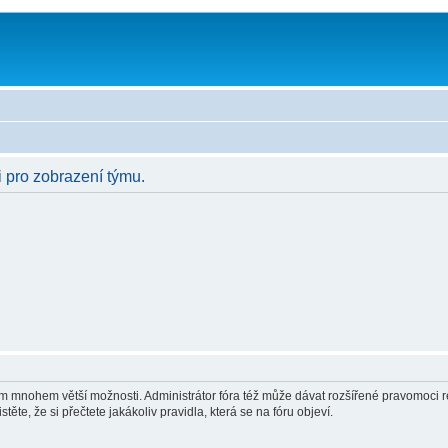
i pro zobrazení týmu.
vám mnohem větší možnosti. Administrátor fóra též může dávat rozšířené pravomoci re
ěte, že si přečtete jakákoliv pravidla, která se na fóru objeví.