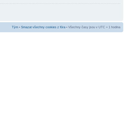
Tým
•
Smazat všechny cookies z fóra
• Všechny časy jsou v UTC + 1 hodina