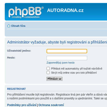
AUTORADNA.cz
Obsah fóra
Administrátor vyžaduje, abyste byli registrováni a přihlášen
Uživatelské jméno:
Heslo:
Zapomněl(a) jsem heslo
Přihlásit mě automaticky při každé návštěvě
Skrýt můj online stav pro toto přihlášení
REGISTROVAT
Pro přihlášení musíte být registrován. Registrace trvá jen pár vteřin a dává 
s našimi podmínkami pro použití a s dalšími pravidly a ujednáními. Také se ujist
Podmínky pro užívání
|
Ochrana soukromí