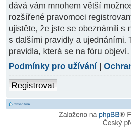
dává vám mnohem větší možnosti
rozšířené pravomoci registrovan
ujistěte, že jste se obeznámili s
s dalšími pravidly a ujednáními. T
pravidla, která se na fóru objeví.
Podmínky pro užívání
|
Ochra
Registrovat
Obsah fóra
Založeno na
phpBB
® F
Český př