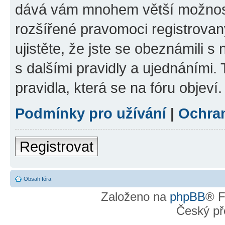
dává vám mnohem větší možnosti
rozšířené pravomoci registrovan
ujistěte, že jste se obeznámili s
s dalšími pravidly a ujednáními. T
pravidla, která se na fóru objeví.
Podmínky pro užívání
|
Ochra
Registrovat
Obsah fóra
Založeno na
phpBB
® F
Český př