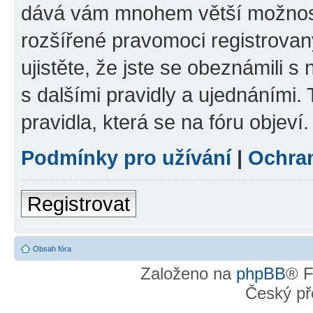
dává vám mnohem větší možnosti
rozšířené pravomoci registrovan
ujistěte, že jste se obeznámili s
s dalšími pravidly a ujednáními. T
pravidla, která se na fóru objeví.
Podmínky pro užívání
|
Ochra
Registrovat
Obsah fóra
Založeno na
phpBB
® F
Český př