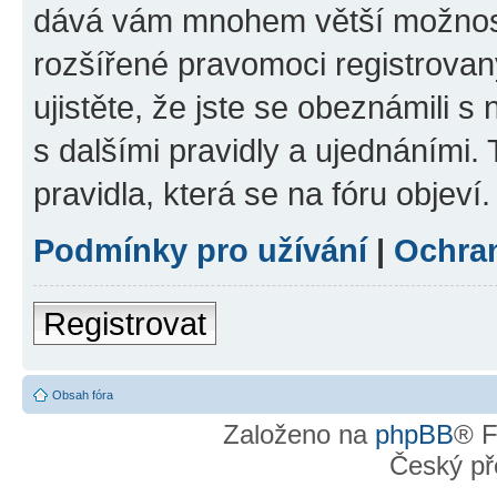
dává vám mnohem větší možnosti
rozšířené pravomoci registrovan
ujistěte, že jste se obeznámili s
s dalšími pravidly a ujednáními. T
pravidla, která se na fóru objeví.
Podmínky pro užívání
|
Ochra
Registrovat
Obsah fóra
Založeno na
phpBB
® F
Český př