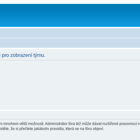
i pro zobrazení týmu.
vám mnohem větší možnosti. Administrátor fóra též může dávat rozšířené pravomoci re
ěte, že si přečtete jakákoliv pravidla, která se na fóru objeví.