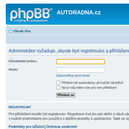
AUTORADNA.cz
Obsah fóra
Administrátor vyžaduje, abyste byli registrováni a přihlášen
Uživatelské jméno:
Heslo:
Zapomněl(a) jsem heslo
Přihlásit mě automaticky při každé návštěvě
Skrýt můj online stav pro toto přihlášení
REGISTROVAT
Pro přihlášení musíte být registrován. Registrace trvá jen pár vteřin a dává 
s našimi podmínkami pro použití a s dalšími pravidly a ujednáními. Také se ujist
Podmínky pro užívání
|
Ochrana soukromí