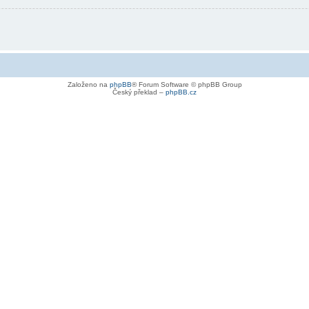
Založeno na
phpBB
® Forum Software © phpBB Group
Český překlad –
phpBB.cz