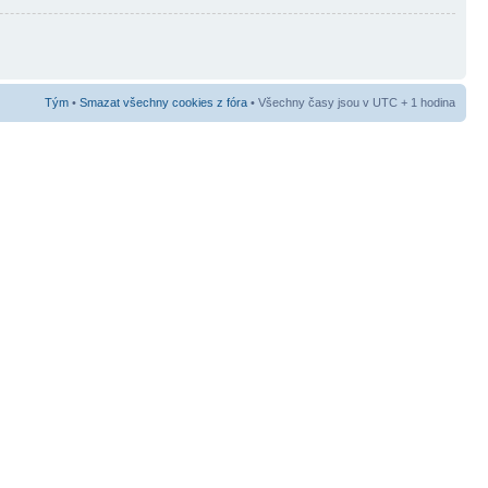
Tým
•
Smazat všechny cookies z fóra
• Všechny časy jsou v UTC + 1 hodina