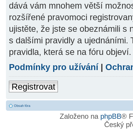
dává vám mnohem větší možnosti
rozšířené pravomoci registrovan
ujistěte, že jste se obeznámili s
s dalšími pravidly a ujednáními. T
pravidla, která se na fóru objeví.
Podmínky pro užívání
|
Ochra
Registrovat
Obsah fóra
Založeno na
phpBB
® F
Český př