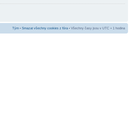
Tým
•
Smazat všechny cookies z fóra
• Všechny časy jsou v UTC + 1 hodina