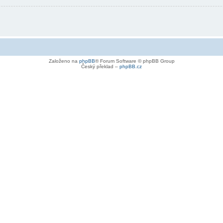
Založeno na
phpBB
® Forum Software © phpBB Group
Český překlad –
phpBB.cz