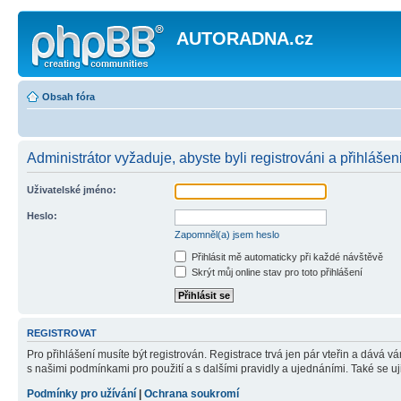
AUTORADNA.cz
Obsah fóra
Administrátor vyžaduje, abyste byli registrováni a přihlášeni
Uživatelské jméno:
Heslo:
Zapomněl(a) jsem heslo
Přihlásit mě automaticky při každé návštěvě
Skrýt můj online stav pro toto přihlášení
REGISTROVAT
Pro přihlášení musíte být registrován. Registrace trvá jen pár vteřin a dává 
s našimi podmínkami pro použití a s dalšími pravidly a ujednáními. Také se ujist
Podmínky pro užívání
|
Ochrana soukromí