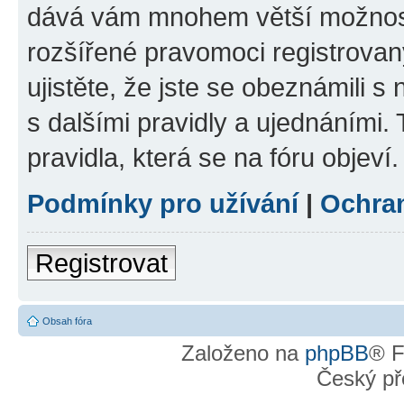
dává vám mnohem větší možnosti
rozšířené pravomoci registrovan
ujistěte, že jste se obeznámili s
s dalšími pravidly a ujednáními. T
pravidla, která se na fóru objeví.
Podmínky pro užívání
|
Ochra
Registrovat
Obsah fóra
Založeno na
phpBB
® F
Český př