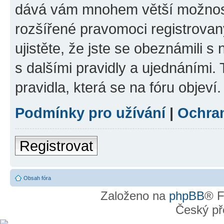
dává vám mnohem větší možnosti
rozšířené pravomoci registrovan
ujistěte, že jste se obeznámili s
s dalšími pravidly a ujednáními. T
pravidla, která se na fóru objeví.
Podmínky pro užívání
|
Ochra
Registrovat
Obsah fóra
Založeno na
phpBB
® F
Český př