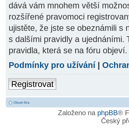
dává vám mnohem větší možnosti
rozšířené pravomoci registrovan
ujistěte, že jste se obeznámili s
s dalšími pravidly a ujednáními. T
pravidla, která se na fóru objeví.
Podmínky pro užívání
|
Ochra
Registrovat
Obsah fóra
Založeno na
phpBB
® F
Český př