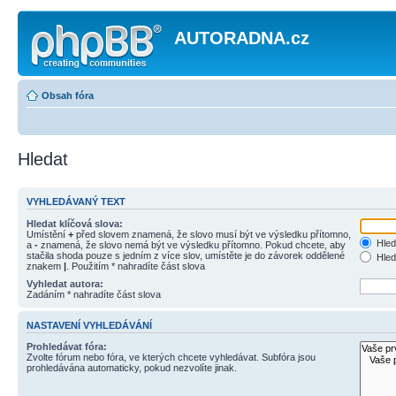
AUTORADNA.cz
Obsah fóra
Hledat
VYHLEDÁVANÝ TEXT
Hledat klíčová slova:
Umístění
+
před slovem znamená, že slovo musí být ve výsledku přítomno,
Hled
a
-
znamená, že slovo nemá být ve výsledku přítomno. Pokud chcete, aby
stačila shoda pouze s jedním z více slov, umístěte je do závorek oddělené
Hled
znakem
|
. Použitím * nahradíte část slova
Vyhledat autora:
Zadáním * nahradíte část slova
NASTAVENÍ VYHLEDÁVÁNÍ
Prohledávat fóra:
Zvolte fórum nebo fóra, ve kterých chcete vyhledávat. Subfóra jsou
prohledávána automaticky, pokud nezvolíte jinak.