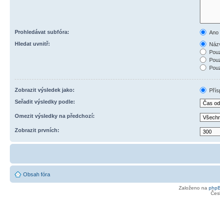
Prohledávat subfóra:
Ano
Hledat uvnitř:
Názv
Pouz
Pouz
Pouz
Zobrazit výsledek jako:
Přís
Seřadit výsledky podle:
Omezit výsledky na předchozí:
Zobrazit prvních:
Obsah fóra
Založeno na
php
Čes