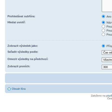
Prohledávat subfóra:
Ano
Hledat uvnitř:
Názv
Pouz
Pouz
Pouz
Zobrazit výsledek jako:
Přís
Seřadit výsledky podle:
Omezit výsledky na předchozí:
Zobrazit prvních:
Obsah fóra
Založeno na
php
Čes