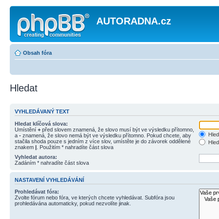
AUTORADNA.cz
Obsah fóra
Hledat
VYHLEDÁVANÝ TEXT
Hledat klíčová slova:
Umístění
+
před slovem znamená, že slovo musí být ve výsledku přítomno,
Hled
a
-
znamená, že slovo nemá být ve výsledku přítomno. Pokud chcete, aby
stačila shoda pouze s jedním z více slov, umístěte je do závorek oddělené
Hled
znakem
|
. Použitím * nahradíte část slova
Vyhledat autora:
Zadáním * nahradíte část slova
NASTAVENÍ VYHLEDÁVÁNÍ
Prohledávat fóra:
Zvolte fórum nebo fóra, ve kterých chcete vyhledávat. Subfóra jsou
prohledávána automaticky, pokud nezvolíte jinak.