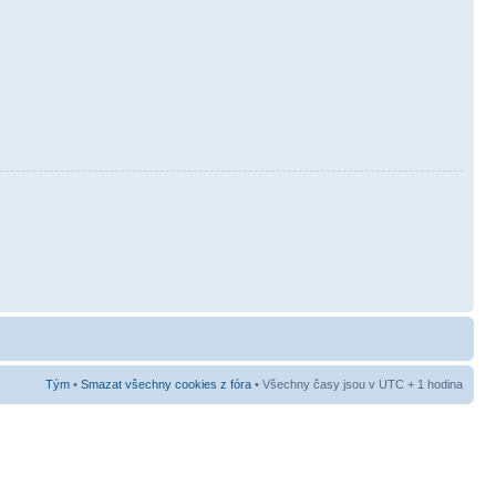
Tým
•
Smazat všechny cookies z fóra
• Všechny časy jsou v UTC + 1 hodina