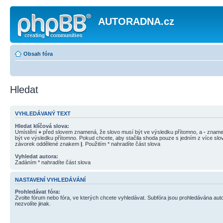
AUTORADNA.cz
Obsah fóra
Hledat
VYHLEDÁVANÝ TEXT
Hledat klíčová slova:
Umístění
+
před slovem znamená, že slovo musí být ve výsledku přítomno, a
-
znamen
být ve výsledku přítomno. Pokud chcete, aby stačila shoda pouze s jedním z více slov
závorek oddělené znakem
|
. Použitím * nahradíte část slova
Vyhledat autora:
Zadáním * nahradíte část slova
NASTAVENÍ VYHLEDÁVÁNÍ
Prohledávat fóra:
Zvolte fórum nebo fóra, ve kterých chcete vyhledávat. Subfóra jsou prohledávána aut
nezvolíte jinak.