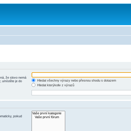
á, že slovo nemá
Hledat všechny výrazy nebo přesnou shodu s dotazem
, umístěte je do
Hledat kterýkoliv z výrazů
omaticky, pokud