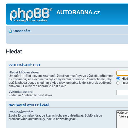
AUTORADNA.cz
Obsah fóra
Hledat
VYHLEDÁVANÝ TEXT
Hledat klíčová slova:
Umístění
+
před slovem znamená, že slovo musí být ve výsledku přítomno,
Hled
a
-
znamená, že slovo nemá být ve výsledku přítomno. Pokud chcete, aby
stačila shoda pouze s jedním z více slov, umístěte je do závorek oddělené
Hled
znakem
|
. Použitím * nahradíte část slova
Vyhledat autora:
Zadáním * nahradíte část slova
NASTAVENÍ VYHLEDÁVÁNÍ
Prohledávat fóra:
Zvolte fórum nebo fóra, ve kterých chcete vyhledávat. Subfóra jsou
prohledávána automaticky, pokud nezvolíte jinak.