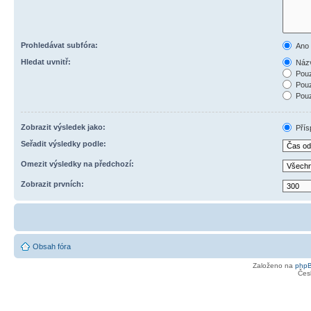
Prohledávat subfóra:
Ano
Hledat uvnitř:
Názv
Pouz
Pouz
Pouz
Zobrazit výsledek jako:
Přís
Seřadit výsledky podle:
Omezit výsledky na předchozí:
Zobrazit prvních:
Obsah fóra
Založeno na
php
Čes