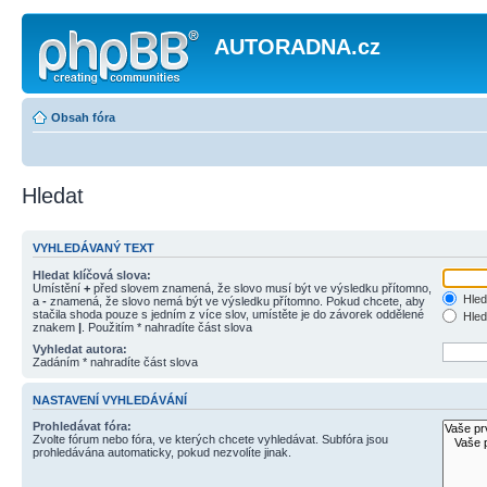
AUTORADNA.cz
Obsah fóra
Hledat
VYHLEDÁVANÝ TEXT
Hledat klíčová slova:
Umístění
+
před slovem znamená, že slovo musí být ve výsledku přítomno,
Hled
a
-
znamená, že slovo nemá být ve výsledku přítomno. Pokud chcete, aby
stačila shoda pouze s jedním z více slov, umístěte je do závorek oddělené
Hled
znakem
|
. Použitím * nahradíte část slova
Vyhledat autora:
Zadáním * nahradíte část slova
NASTAVENÍ VYHLEDÁVÁNÍ
Prohledávat fóra:
Zvolte fórum nebo fóra, ve kterých chcete vyhledávat. Subfóra jsou
prohledávána automaticky, pokud nezvolíte jinak.