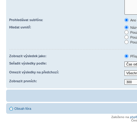
Prohledávat subfóra:
Ano
Hledat uvnitř:
Názv
Pouz
Pouz
Pouz
Zobrazit výsledek jako:
Přís
Seřadit výsledky podle:
Omezit výsledky na předchozí:
Zobrazit prvních:
Obsah fóra
Založeno na
php
Čes