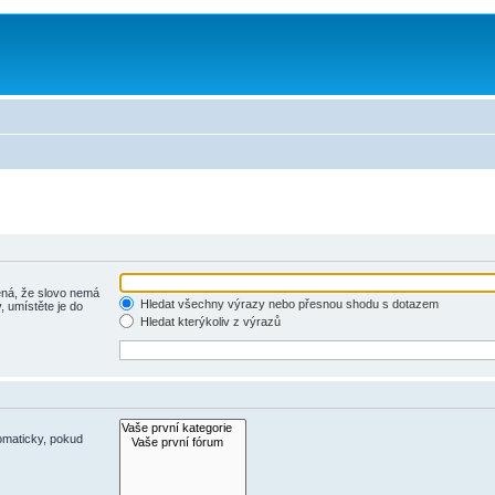
á, že slovo nemá
Hledat všechny výrazy nebo přesnou shodu s dotazem
, umístěte je do
Hledat kterýkoliv z výrazů
omaticky, pokud