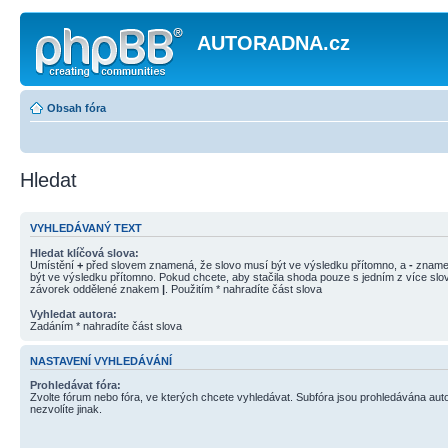
AUTORADNA.cz
Obsah fóra
Hledat
VYHLEDÁVANÝ TEXT
Hledat klíčová slova:
Umístění
+
před slovem znamená, že slovo musí být ve výsledku přítomno, a
-
znamen
být ve výsledku přítomno. Pokud chcete, aby stačila shoda pouze s jedním z více slov
závorek oddělené znakem
|
. Použitím * nahradíte část slova
Vyhledat autora:
Zadáním * nahradíte část slova
NASTAVENÍ VYHLEDÁVÁNÍ
Prohledávat fóra:
Zvolte fórum nebo fóra, ve kterých chcete vyhledávat. Subfóra jsou prohledávána aut
nezvolíte jinak.