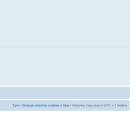
Tým
•
Smazat všechny cookies z fóra
• Všechny časy jsou v UTC + 1 hodina