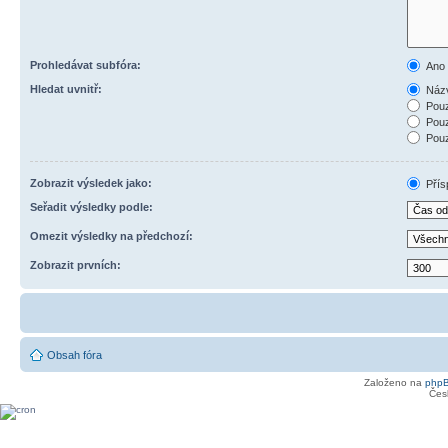
Prohledávat subfóra:
Ano
Hledat uvnitř:
Názv
Pouz
Pouz
Pouz
Zobrazit výsledek jako:
Přís
Seřadit výsledky podle:
Omezit výsledky na předchozí:
Zobrazit prvních:
Obsah fóra
Založeno na
php
Čes