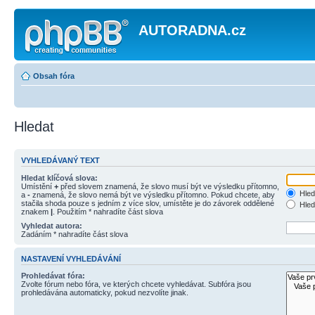
AUTORADNA.cz
Obsah fóra
Hledat
VYHLEDÁVANÝ TEXT
Hledat klíčová slova:
Umístění
+
před slovem znamená, že slovo musí být ve výsledku přítomno,
Hled
a
-
znamená, že slovo nemá být ve výsledku přítomno. Pokud chcete, aby
stačila shoda pouze s jedním z více slov, umístěte je do závorek oddělené
Hled
znakem
|
. Použitím * nahradíte část slova
Vyhledat autora:
Zadáním * nahradíte část slova
NASTAVENÍ VYHLEDÁVÁNÍ
Prohledávat fóra:
Zvolte fórum nebo fóra, ve kterých chcete vyhledávat. Subfóra jsou
prohledávána automaticky, pokud nezvolíte jinak.