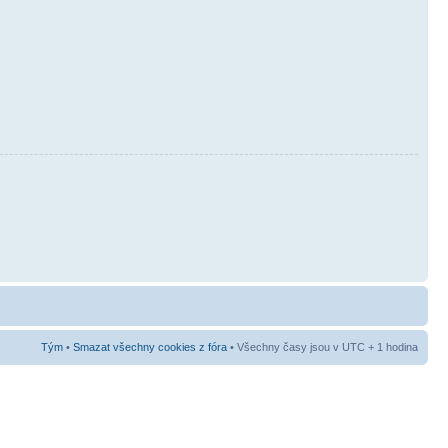
Tým
•
Smazat všechny cookies z fóra
• Všechny časy jsou v UTC + 1 hodina