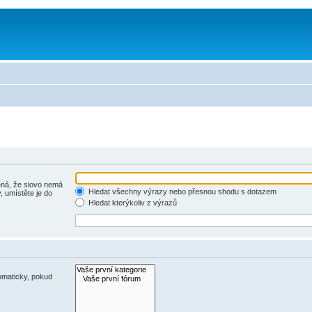
á, že slovo nemá
Hledat všechny výrazy nebo přesnou shodu s dotazem
, umístěte je do
Hledat kterýkoliv z výrazů
omaticky, pokud