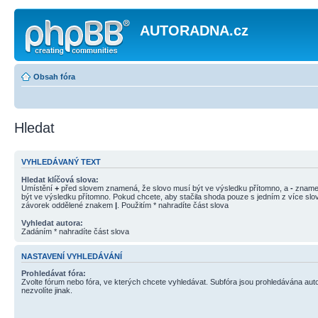
AUTORADNA.cz
Obsah fóra
Hledat
VYHLEDÁVANÝ TEXT
Hledat klíčová slova:
Umístění
+
před slovem znamená, že slovo musí být ve výsledku přítomno, a
-
znamen
být ve výsledku přítomno. Pokud chcete, aby stačila shoda pouze s jedním z více slov
závorek oddělené znakem
|
. Použitím * nahradíte část slova
Vyhledat autora:
Zadáním * nahradíte část slova
NASTAVENÍ VYHLEDÁVÁNÍ
Prohledávat fóra:
Zvolte fórum nebo fóra, ve kterých chcete vyhledávat. Subfóra jsou prohledávána aut
nezvolíte jinak.