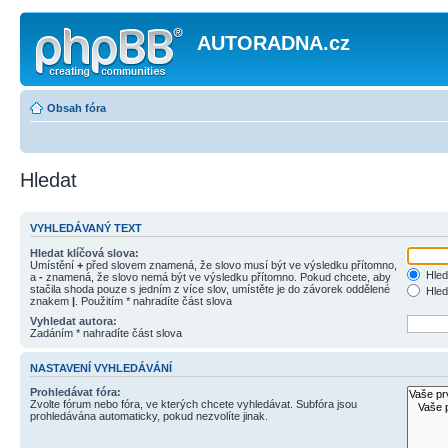
AUTORADNA.cz
Obsah fóra
Hledat
VYHLEDÁVANÝ TEXT
Hledat klíčová slova:
Umístění
+
před slovem znamená, že slovo musí být ve výsledku přítomno,
Hled
a
-
znamená, že slovo nemá být ve výsledku přítomno. Pokud chcete, aby
stačila shoda pouze s jedním z více slov, umístěte je do závorek oddělené
Hled
znakem
|
. Použitím * nahradíte část slova
Vyhledat autora:
Zadáním * nahradíte část slova
NASTAVENÍ VYHLEDÁVÁNÍ
Prohledávat fóra:
Zvolte fórum nebo fóra, ve kterých chcete vyhledávat. Subfóra jsou
prohledávána automaticky, pokud nezvolíte jinak.