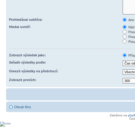
Prohledávat subfóra:
Ano
Hledat uvnitř:
Názv
Pouz
Pouz
Pouz
Zobrazit výsledek jako:
Přís
Seřadit výsledky podle:
Omezit výsledky na předchozí:
Zobrazit prvních:
Obsah fóra
Založeno na
php
Čes