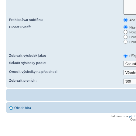
Prohledávat subfóra:
Ano
Hledat uvnitř:
Názv
Pouz
Pouz
Pouz
Zobrazit výsledek jako:
Přís
Seřadit výsledky podle:
Omezit výsledky na předchozí:
Zobrazit prvních:
Obsah fóra
Založeno na
php
Čes