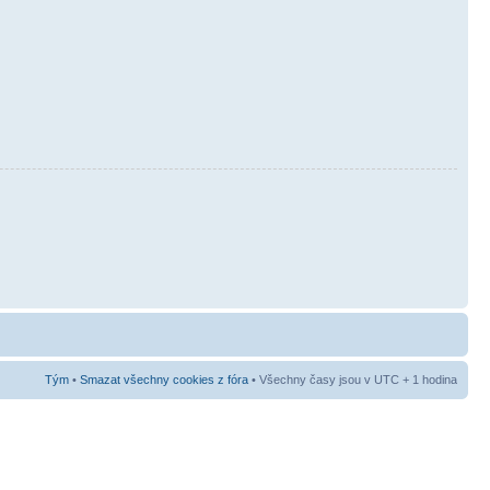
Tým
•
Smazat všechny cookies z fóra
• Všechny časy jsou v UTC + 1 hodina