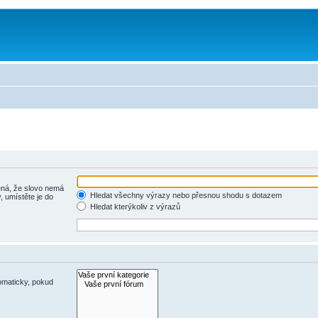
á, že slovo nemá
Hledat všechny výrazy nebo přesnou shodu s dotazem
, umístěte je do
Hledat kterýkoliv z výrazů
omaticky, pokud