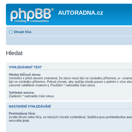
AUTORADNA.cz
Obsah fóra
Hledat
VYHLEDÁVANÝ TEXT
Hledat klíčová slova:
Umístění
+
před slovem znamená, že slovo musí být ve výsledku přítomno, a
-
znamen
být ve výsledku přítomno. Pokud chcete, aby stačila shoda pouze s jedním z více slov
závorek oddělené znakem
|
. Použitím * nahradíte část slova
Vyhledat autora:
Zadáním * nahradíte část slova
NASTAVENÍ VYHLEDÁVÁNÍ
Prohledávat fóra:
Zvolte fórum nebo fóra, ve kterých chcete vyhledávat. Subfóra jsou prohledávána aut
nezvolíte jinak.