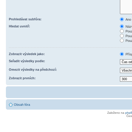
Prohledávat subfóra:
Ano
Hledat uvnitř:
Názv
Pouz
Pouz
Pouz
Zobrazit výsledek jako:
Přís
Seřadit výsledky podle:
Omezit výsledky na předchozí:
Zobrazit prvních:
Obsah fóra
Založeno na
php
Čes