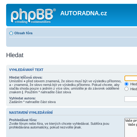
AUTORADNA.cz
Obsah fóra
Hledat
VYHLEDÁVANÝ TEXT
Hledat klíčová slova:
Umístění
+
před slovem znamená, že slovo musí být ve výsledku přítomno,
Hled
a
-
znamená, že slovo nemá být ve výsledku přítomno. Pokud chcete, aby
stačila shoda pouze s jedním z více slov, umístěte je do závorek oddělené
Hled
znakem
|
. Použitím * nahradíte část slova
Vyhledat autora:
Zadáním * nahradíte část slova
NASTAVENÍ VYHLEDÁVÁNÍ
Prohledávat fóra:
Zvolte fórum nebo fóra, ve kterých chcete vyhledávat. Subfóra jsou
prohledávána automaticky, pokud nezvolíte jinak.