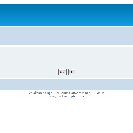
Založeno na
phpBB
® Forum Software © phpBB Group
Český překlad –
phpBB.cz