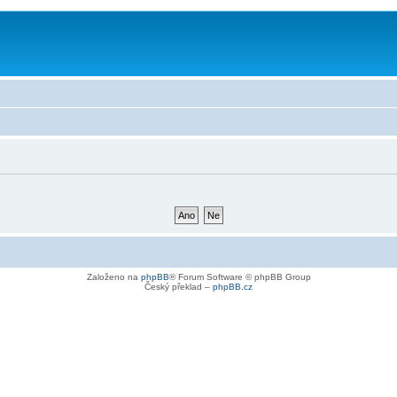
Založeno na
phpBB
® Forum Software © phpBB Group
Český překlad –
phpBB.cz