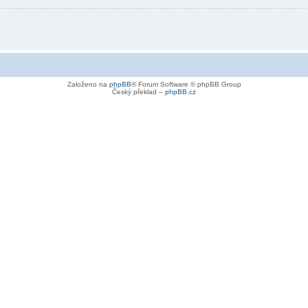
Založeno na
phpBB
® Forum Software © phpBB Group
Český překlad –
phpBB.cz