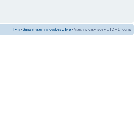
Tým
•
Smazat všechny cookies z fóra
• Všechny časy jsou v UTC + 1 hodina