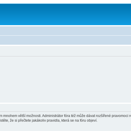
vám mnohem větší možnosti. Administrátor fóra též může dávat rozšířené pravomoci re
ěte, že si přečtete jakákoliv pravidla, která se na fóru objeví.