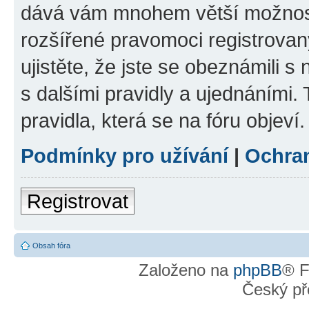
dává vám mnohem větší možnosti
rozšířené pravomoci registrovan
ujistěte, že jste se obeznámili s
s dalšími pravidly a ujednáními. T
pravidla, která se na fóru objeví.
Podmínky pro užívání
|
Ochra
Registrovat
Obsah fóra
Založeno na
phpBB
® F
Český př