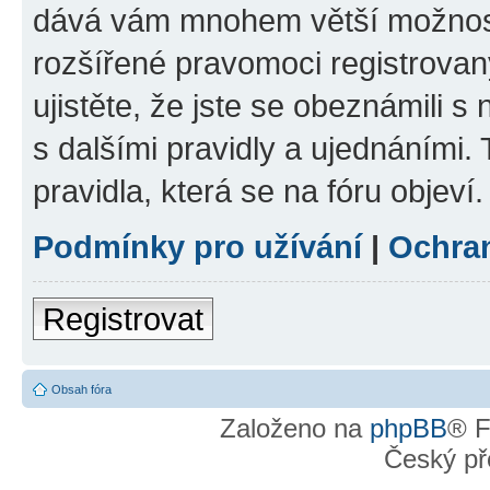
dává vám mnohem větší možnosti
rozšířené pravomoci registrovan
ujistěte, že jste se obeznámili s
s dalšími pravidly a ujednáními. T
pravidla, která se na fóru objeví.
Podmínky pro užívání
|
Ochra
Registrovat
Obsah fóra
Založeno na
phpBB
® F
Český př