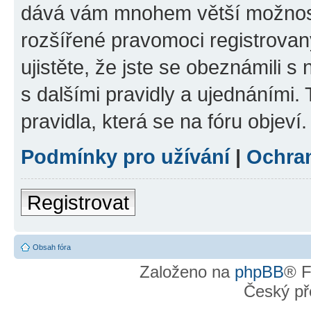
dává vám mnohem větší možnosti
rozšířené pravomoci registrovan
ujistěte, že jste se obeznámili s
s dalšími pravidly a ujednáními. T
pravidla, která se na fóru objeví.
Podmínky pro užívání
|
Ochra
Registrovat
Obsah fóra
Založeno na
phpBB
® F
Český př